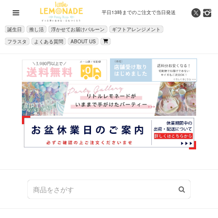
平日13時までの
ご注文で当日発送
誕生日
推し活
浮かせてお届けバルーン
ギフトアレンジメント
フラスタ
よくある質問
ABOUT US