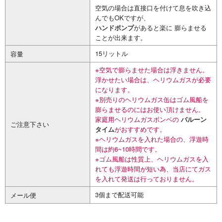
空気の場合は直接口を付けて息を吹き込
んでもOKですが、
ハンドポンプ
があると楽に 膨らませる
ことが出来ます。
15リットル
容量
※空気で膨らませた場合は浮きません。
浮かせたい場合は、ヘリウムガスが必要
になります。
※別売りのヘリウムガス缶はゴム風船を
膨らませるのにはお使い頂けません。
家庭用ヘリウムガスボンベの
バルーン
ご注意下さい
タイム
がおすすめです。
※ヘリウムガスを入れた場合の、浮遊時
間は約6~10時間です。
※ゴム風船は性質上、ヘリウムガスを入
れても浮遊時間が短い為、当店にてガス
を入れて発送は行っておりません。
3個まで配送可能
メール便