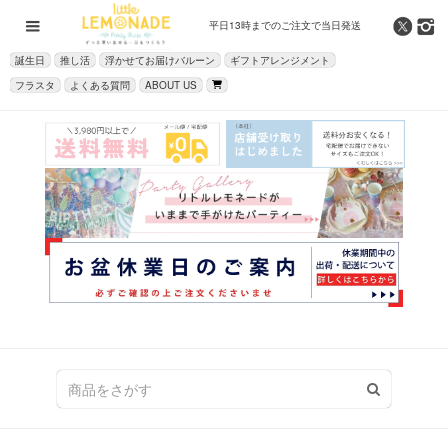
平日13時までの
ご注文で当日発送
誕生日
推し活
浮かせてお届けバルーン
ギフトアレンジメント
フラスタ
よくある質問
ABOUT US