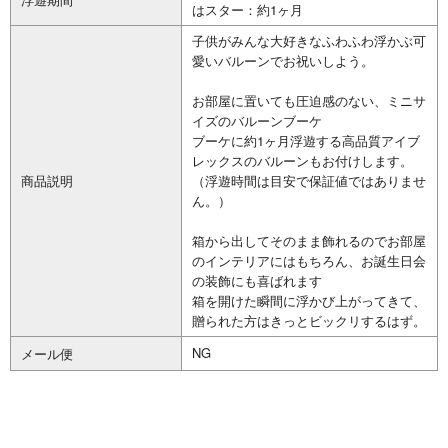
はスター：約1ヶ月
子供がみんな大好きなふわふわ浮かぶ可
愛いバルーンでお祝いしよう。
お部屋に置いても圧迫感のない、ミニサ
イズのバルーンブーケ
ブーケに約1ヶ月浮遊する高品質アイブ
レックスのバルーンもお付けします。
商品説明
（浮遊時間は目安で保証値ではありませ
ん。）
箱から出してそのまま飾れるのでお部屋
のインテリアにはもちろん、お誕生日会
の装飾にも喜ばれます
箱を開けた瞬間に浮かび上がってきて、
贈られた方はきっとビックリするはず。
NG
メール便