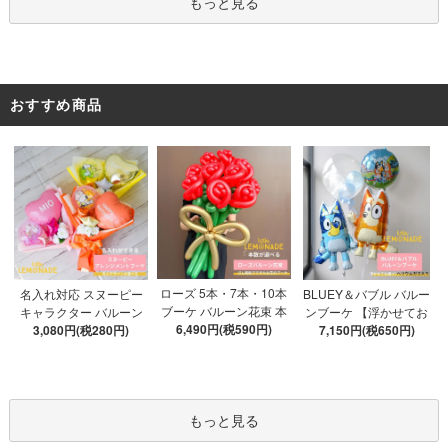
もっと見る
おすすめ商品
ローズ 5本・7本・10本
名入れ対応 スヌーピー
BLUEY＆バブル バルー
ブーケ バルーン花束 本
キャラクター バルーン
ンブーケ 【浮かせてお
数が選べる 【膨らませ
6,490円(税590円)
ブーケ 選べる7種 【膨ら
3,080円(税280円)
届け】 ヘリウムガス入
7,150円(税650円)
てお届け】 hntb バラ 白
ませてお届け】 バルー
り 選べる バブルバルー
箱 立札可 即日出荷不可
ンアレンジメント
ン
もっと見る