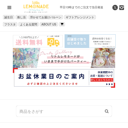
平日13時までの
ご注文で当日発送
誕生日
推し活
浮かせてお届けバルーン
ギフトアレンジメント
フラスタ
よくある質問
ABOUT US