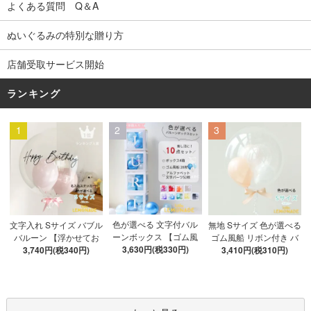
よくある質問 Q＆A
ぬいぐるみの特別な贈り方
店舗受取サービス開始
ランキング
1
2
3
色が選べる 文字付バル
文字入れ Sサイズ バブル
無地 Sサイズ 色が選べる
ーンボックス 【ゴム風
バルーン 【浮かせてお
ゴム風船 リボン付き バ
船&文字パーツ付き】 DI
3,630円(税330円)
3,740円(税340円)
届け】 バルーン
ブルバルーン 【浮かせ
3,410円(税310円)
Y 10点セット クリアボ
てお届け】 ヘリウムガ
ックス4箱 ゴム風船28枚
ス入り バルーン 風船
アルファベット文字パー
ツ52枚 推し活