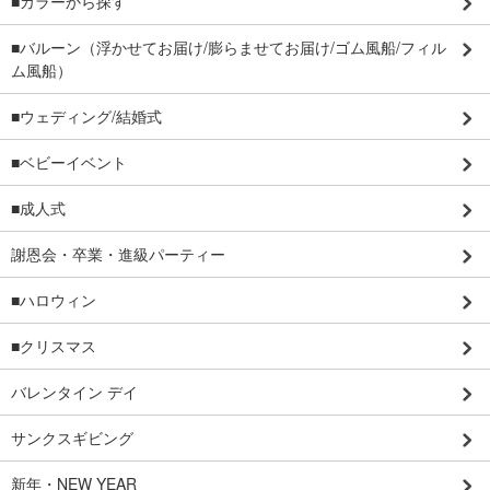
■カラーから探す
■バルーン（浮かせてお届け/膨らませてお届け/ゴム風船/フィル
ム風船）
■ウェディング/結婚式
■ベビーイベント
■成人式
謝恩会・卒業・進級パーティー
■ハロウィン
■クリスマス
バレンタイン デイ
サンクスギビング
新年・NEW YEAR