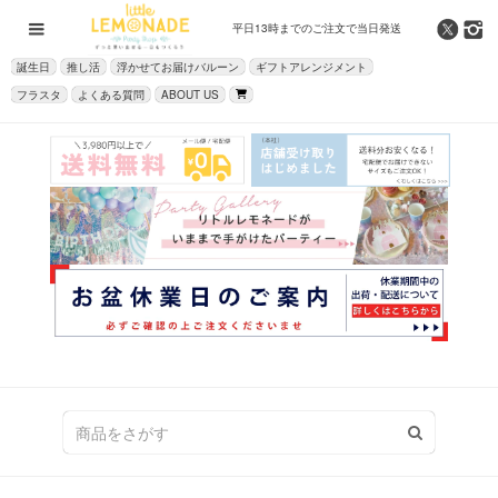
平日13時までの
ご注文で当日発送
誕生日
推し活
浮かせてお届けバルーン
ギフトアレンジメント
フラスタ
よくある質問
ABOUT US