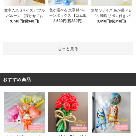
色が選べる 文字付バル
文字入れ Sサイズ バブル
無地 Sサイズ 色が選べる
ーンボックス 【ゴム風
バルーン 【浮かせてお
ゴム風船 リボン付き バ
船&文字パーツ付き】 DI
3,630円(税330円)
3,740円(税340円)
届け】 バルーン
ブルバルーン 【浮かせ
3,410円(税310円)
Y 10点セット クリアボ
てお届け】 ヘリウムガ
ックス4箱 ゴム風船28枚
ス入り バルーン 風船
アルファベット文字パー
ツ52枚 推し活
もっと見る
おすすめ商品