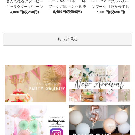
ローズ 5本・7本・10本
名入れ対応 スヌーピー
BLUEY＆バブル バルー
ブーケ バルーン花束 本
キャラクター バルーン
ンブーケ 【浮かせてお
数が選べる 【膨らませ
6,490円(税590円)
ブーケ 選べる7種 【膨ら
3,080円(税280円)
届け】 ヘリウムガス入
7,150円(税650円)
てお届け】 hntb バラ 白
ませてお届け】 バルー
り 選べる バブルバルー
箱 立札可 即日出荷不可
ンアレンジメント
ン
もっと見る