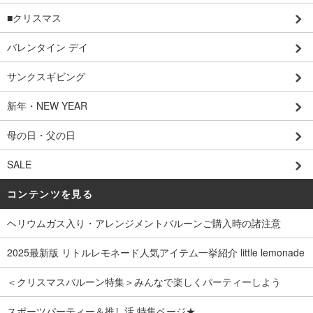
■クリスマス
バレンタイン デイ
サンクスギビング
新年・NEW YEAR
母の日・父の日
SALE
コンテンツを見る
ヘリウムガス入り・アレンジメントバルーンご購入時の諸注意
2025最新版 リトルレモネード人気アイテム一挙紹介 little lemonade
＜クリスマスバルーン特集＞みんなで楽しくパーティーしよう
スポーツパーティー＆推し活 特集ページ★