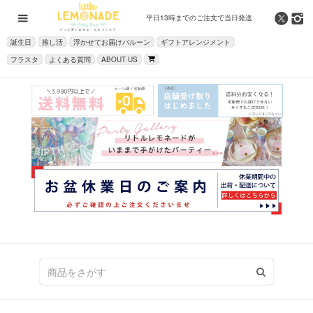
平日13時までの
ご注文で当日発送
誕生日
推し活
浮かせてお届けバルーン
ギフトアレンジメント
フラスタ
よくある質問
ABOUT US