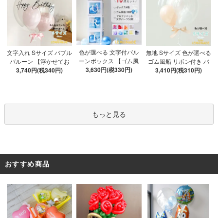
色が選べる 文字付バル
文字入れ Sサイズ バブル
無地 Sサイズ 色が選べる
ーンボックス 【ゴム風
バルーン 【浮かせてお
ゴム風船 リボン付き バ
船&文字パーツ付き】 DI
3,630円(税330円)
3,740円(税340円)
届け】 バルーン
ブルバルーン 【浮かせ
3,410円(税310円)
Y 10点セット クリアボ
てお届け】 ヘリウムガ
ックス4箱 ゴム風船28枚
ス入り バルーン 風船
アルファベット文字パー
ツ52枚 推し活
もっと見る
おすすめ商品