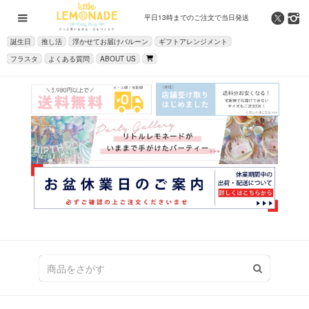
平日13時までの
ご注文で当日発送
誕生日
推し活
浮かせてお届けバルーン
ギフトアレンジメント
フラスタ
よくある質問
ABOUT US