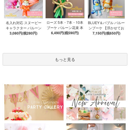
ローズ 5本・7本・10本
名入れ対応 スヌーピー
BLUEY＆バブル バルー
ブーケ バルーン花束 本
キャラクター バルーン
ンブーケ 【浮かせてお
数が選べる 【膨らませ
6,490円(税590円)
ブーケ 選べる7種 【膨ら
3,080円(税280円)
届け】 ヘリウムガス入
7,150円(税650円)
てお届け】 hntb バラ 白
ませてお届け】 バルー
り 選べる バブルバルー
箱 立札可 即日出荷不可
ンアレンジメント
ン
もっと見る