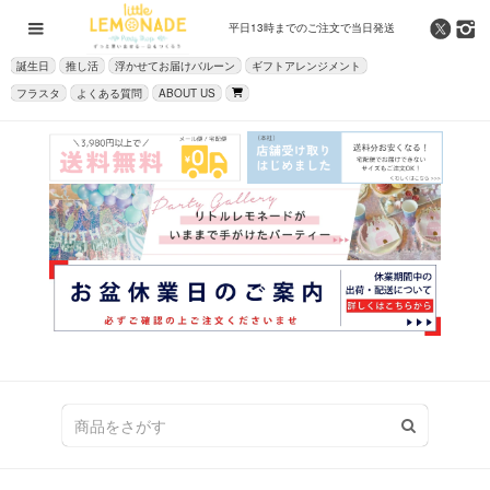
平日13時までの
ご注文で当日発送
誕生日
推し活
浮かせてお届けバルーン
ギフトアレンジメント
フラスタ
よくある質問
ABOUT US