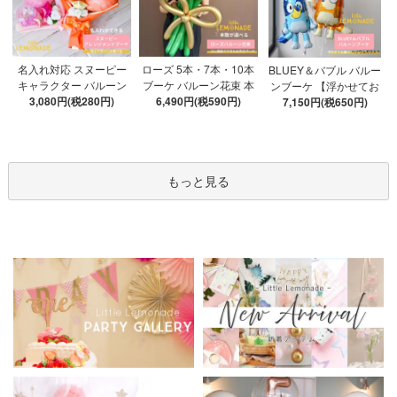
ローズ 5本・7本・10本
名入れ対応 スヌーピー
BLUEY＆バブル バルー
ブーケ バルーン花束 本
キャラクター バルーン
ンブーケ 【浮かせてお
数が選べる 【膨らませ
6,490円(税590円)
ブーケ 選べる7種 【膨ら
3,080円(税280円)
届け】 ヘリウムガス入
7,150円(税650円)
てお届け】 hntb バラ 白
ませてお届け】 バルー
り 選べる バブルバルー
箱 立札可 即日出荷不可
ンアレンジメント
ン
もっと見る