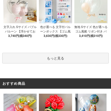
色が選べる 文字付バル
文字入れ Sサイズ バブル
無地 Sサイズ 色が選べる
ーンボックス 【ゴム風
バルーン 【浮かせてお
ゴム風船 リボン付き バ
船&文字パーツ付き】 DI
3,630円(税330円)
3,740円(税340円)
届け】 バルーン
ブルバルーン 【浮かせ
3,410円(税310円)
Y 10点セット クリアボ
てお届け】 ヘリウムガ
ックス4箱 ゴム風船28枚
ス入り バルーン 風船
アルファベット文字パー
ツ52枚 推し活
もっと見る
おすすめ商品