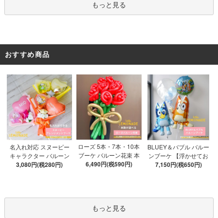
もっと見る
おすすめ商品
ローズ 5本・7本・10本
名入れ対応 スヌーピー
BLUEY＆バブル バルー
ブーケ バルーン花束 本
キャラクター バルーン
ンブーケ 【浮かせてお
数が選べる 【膨らませ
6,490円(税590円)
ブーケ 選べる7種 【膨ら
3,080円(税280円)
届け】 ヘリウムガス入
7,150円(税650円)
てお届け】 hntb バラ 白
ませてお届け】 バルー
り 選べる バブルバルー
箱 立札可 即日出荷不可
ンアレンジメント
ン
もっと見る