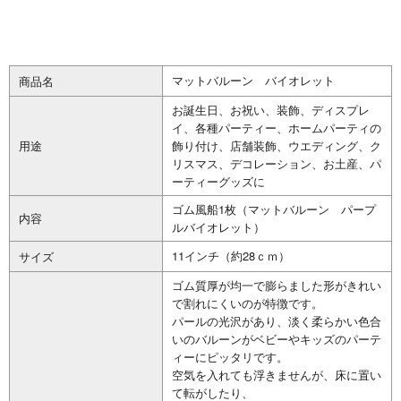
マットバルーン バイオレット
商品名
お誕生日、お祝い、装飾、ディスプレ
イ、各種パーティー、ホームパーティの
用途
飾り付け、店舗装飾、ウエディング、ク
リスマス、デコレーション、お土産、パ
ーティーグッズに
ゴム風船1枚（マットバルーン パープ
内容
ルバイオレット）
11インチ（約28ｃｍ）
サイズ
ゴム質厚が均一で膨らました形がきれい
で割れにくいのが特徴です。
パールの光沢があり、淡く柔らかい色合
いのバルーンがベビーやキッズのパーテ
ィーにピッタリです。
空気を入れても浮きませんが、床に置い
て転がしたり、