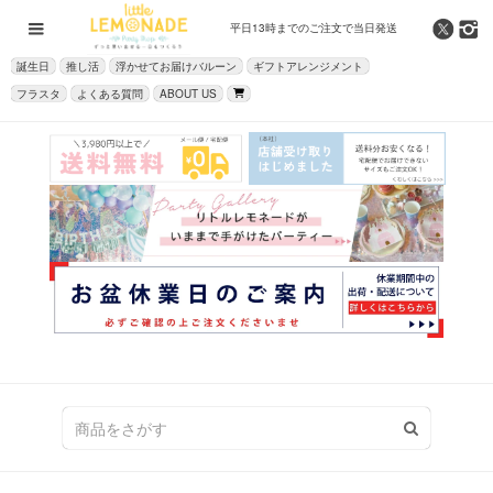
平日13時までの
ご注文で当日発送
誕生日
推し活
浮かせてお届けバルーン
ギフトアレンジメント
フラスタ
よくある質問
ABOUT US