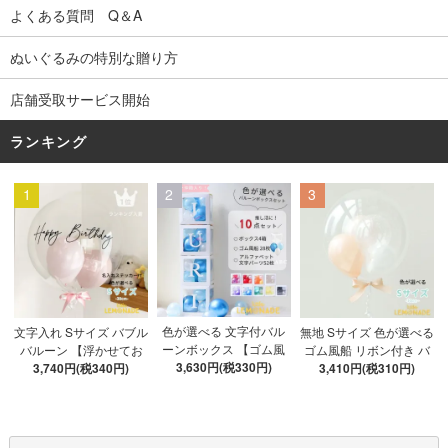
よくある質問 Q＆A
ぬいぐるみの特別な贈り方
店舗受取サービス開始
ランキング
1
2
3
色が選べる 文字付バル
文字入れ Sサイズ バブル
無地 Sサイズ 色が選べる
ーンボックス 【ゴム風
バルーン 【浮かせてお
ゴム風船 リボン付き バ
船&文字パーツ付き】 DI
3,630円(税330円)
3,740円(税340円)
届け】 バルーン
ブルバルーン 【浮かせ
3,410円(税310円)
Y 10点セット クリアボ
てお届け】 ヘリウムガ
ックス4箱 ゴム風船28枚
ス入り バルーン 風船
アルファベット文字パー
ツ52枚 推し活