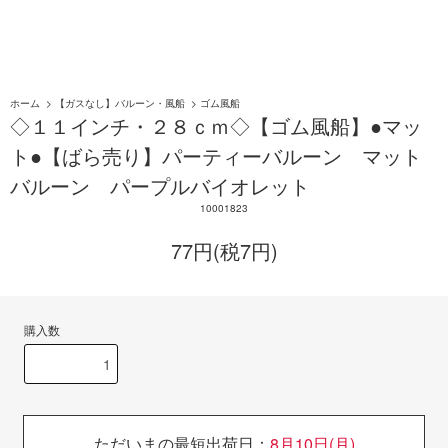
ホーム
>
【ガスなし】バルーン・風船
>
ゴム風船
◇１１インチ・２８ｃｍ◇【ゴム風船】●マッ
ト●【ばら売り】パーティーバルーン マット
バルーン パープルバイオレット
10001823
77円(税7円)
購入数
ただいまの最短出荷日：
8月10日(月)