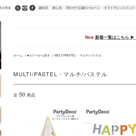
当日発送
誕生日
推し活
浮かせてお届けバルーン
ギフトアレンジメント
New
新着一覧はこちら ▶ 
ホーム
>
■カラーから探す
>
MULTI/PASTEL・マルチ/パステル
MULTI/PASTEL・マルチ/パステル
50
全
商品