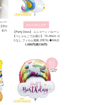
かハー
20%
 【浮か
 女の
【Party Deco】 ユニコーン バルーン
【ぺしゃんこでお届け】 73×90cm ガ
スなし フィルム風船 (FB74) ◆SALE
1,496円(税136円)