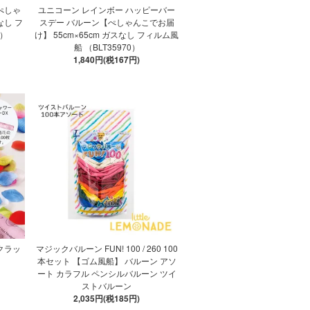
ぺしゃ
ユニコーン レインボー ハッピーバー
なし フ
スデー バルーン【ぺしゃんこでお届
2）
け】 55cm×65cm ガスなし フィルム風
船 （BLT35970）
1,840円(税167円)
クラッ
マジックバルーン FUN! 100 / 260 100
本セット 【ゴム風船】 バルーン アソ
ート カラフル ペンシルバルーン ツイ
ストバルーン
2,035円(税185円)