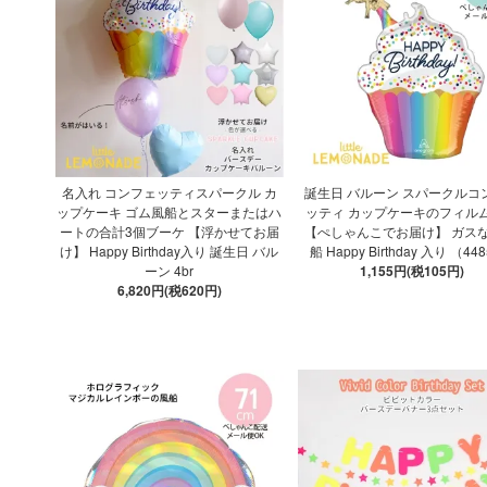
名入れ コンフェッティスパークル カ
誕生日 バルーン スパークルコ
ップケーキ ゴム風船とスターまたはハ
ッティ カップケーキのフィル
ートの合計3個ブーケ 【浮かせてお届
【ぺしゃんこでお届け】 ガスな
け】 Happy Birthday入り 誕生日 バル
船 Happy Birthday 入り （44
ーン 4br
1,155円(税105円)
6,820円(税620円)