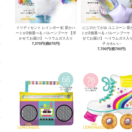
イリディセント レインボー 虹 星かハ
にじのたてがみ ユニコーン 星
ートが2個選べる バルーンブーケ 【浮
トが2個選べる バルーンブーケ
かせてお届け】 ヘリウムガス入り
せてお届け】 ヘリウムガス入り
7,370円(税670円)
子 かわいい
7,700円(税700円)