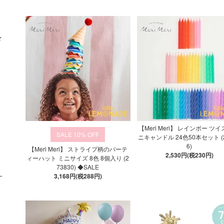
★
【Meri Meri】 レインボー ツイ
10%
ニキャンドル 24色50本セット (2
6)
【Meri Meri】 ストライプ柄のパーテ
2,530円(税230円)
ィーハット ミニサイズ 8色 8個入り (2
73830) ◆SALE
3,168円(税288円)