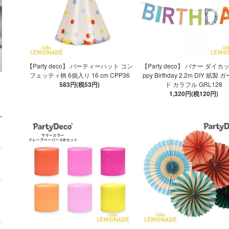
【Party deco】 パーティーハット コン
【Party deco】 バナー ダイカ
フェッティ柄 6個入り 16 cm CPP36
ppy Birthday 2.2m DIY 紙製
583円(税53円)
ド カラフル GRL128
1,320円(税120円)