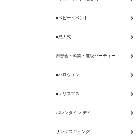
■ベビーイベント
■成人式
謝恩会・卒業・進級パーティー
■ハロウィン
■クリスマス
バレンタイン デイ
サンクスギビング