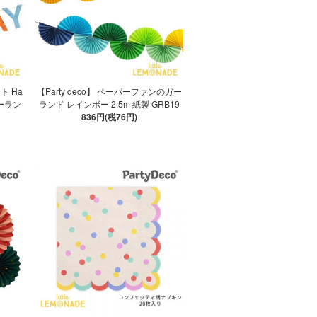
ット Ha
【Party deco】 ペーパーファンのガー
 ガーラン
ランド レインボー 2.5m 紙製 GRB19
836円(税76円)