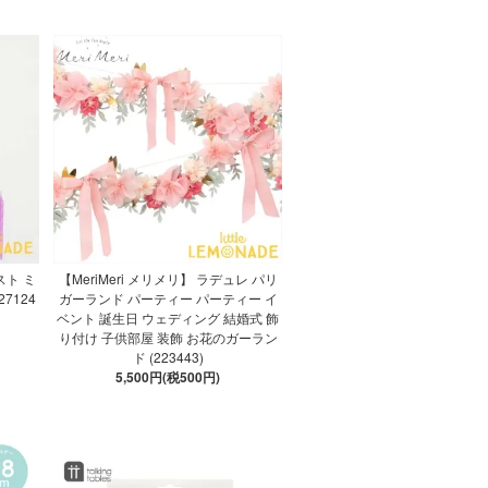
スト ミ
【MeriMeri メリメリ】 ラデュレ パリ
7124
ガーランド パーティー パーティー イ
ベント 誕生日 ウェディング 結婚式 飾
り付け 子供部屋 装飾 お花のガーラン
ド (223443)
5,500円(税500円)