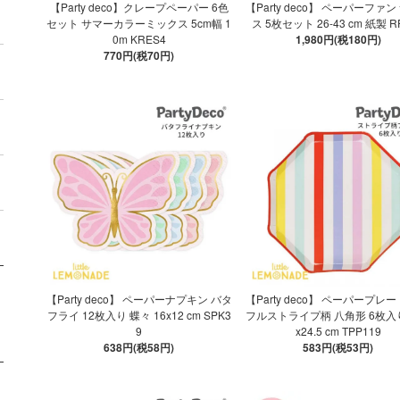
【Party deco】クレープペーパー 6色
【Party deco】 ペーパーファ
セット サマーカラーミックス 5cm幅 1
ス 5枚セット 26-43 cm 紙製 R
0m KRES4
1,980円(税180円)
770円(税70円)
【Party deco】 ペーパーナプキン バタ
【Party deco】 ペーパープレ
フライ 12枚入り 蝶々 16x12 cm SPK3
フルストライプ柄 八角形 6枚入り 
9
x24.5 cm TPP119
638円(税58円)
583円(税53円)