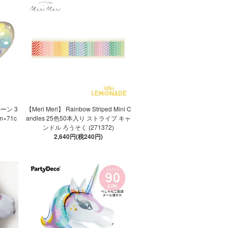
ーン 3
【Meri Meri】 Rainbow Striped Mini C
×71c
andles 25色50本入り ストライプ キャ
ンドル ろうそく (271372)
2,640円(税240円)