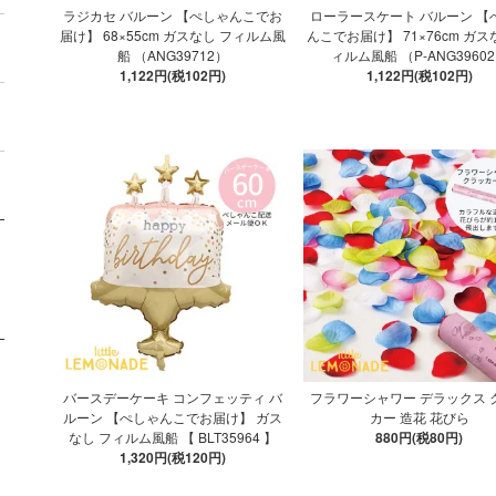
ラジカセ バルーン 【ぺしゃんこでお
ローラースケート バルーン 【
届け】 68×55cm ガスなし フィルム風
んこでお届け】 71×76cm ガス
船 （ANG39712）
ィルム風船 （P-ANG3960
1,122円(税102円)
1,122円(税102円)
バースデーケーキ コンフェッティ バ
フラワーシャワー デラックス 
ルーン 【ぺしゃんこでお届け】 ガス
カー 造花 花びら
なし フィルム風船 【 BLT35964 】
880円(税80円)
1,320円(税120円)