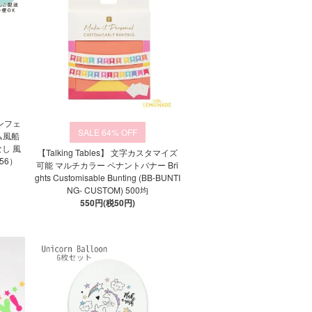
ンフェ
64%
ム風船
し 風
【Talking Tables】 文字カスタマイズ
856）
可能 マルチカラー ペナントバナー Bri
ghts Customisable Bunting (BB-BUNTI
NG- CUSTOM) 500均
550円(税50円)