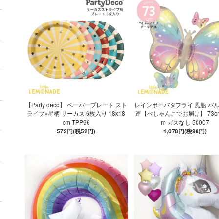
【Party deco】 ペーパープレート スト
レインボーバタフライ 風船 バル
ライプ×星柄 サーカス 6枚入り 18x18
連【ぺしゃんこでお届け】 73cm
cm TPP96
m ガスなし 50007
572円(税52円)
1,078円(税98円)