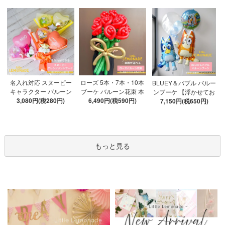
ローズ 5本・7本・10本
名入れ対応 スヌーピー
BLUEY＆バブル バルー
ブーケ バルーン花束 本
キャラクター バルーン
ンブーケ 【浮かせてお
数が選べる 【膨らませ
6,490円(税590円)
ブーケ 選べる7種 【膨ら
3,080円(税280円)
届け】 ヘリウムガス入
7,150円(税650円)
てお届け】 hntb バラ 白
ませてお届け】 バルー
り 選べる バブルバルー
箱 立札可 即日出荷不可
ンアレンジメント
ン
もっと見る