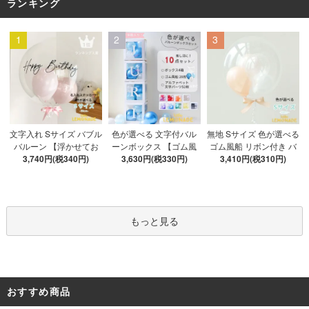
ランキング
1
2
3
色が選べる 文字付バル
文字入れ Sサイズ バブル
無地 Sサイズ 色が選べる
ーンボックス 【ゴム風
バルーン 【浮かせてお
ゴム風船 リボン付き バ
船&文字パーツ付き】 DI
3,630円(税330円)
3,740円(税340円)
届け】 バルーン
ブルバルーン 【浮かせ
3,410円(税310円)
Y 10点セット クリアボ
てお届け】 ヘリウムガ
ックス4箱 ゴム風船28枚
ス入り バルーン 風船
アルファベット文字パー
ツ52枚 推し活
もっと見る
おすすめ商品