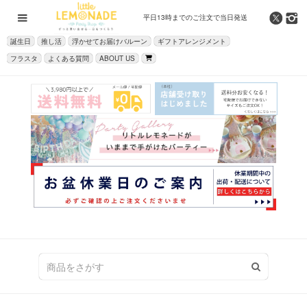
平日13時までの
ご注文で当日発送
誕生日
推し活
浮かせてお届けバルーン
ギフトアレンジメント
フラスタ
よくある質問
ABOUT US