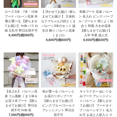
ローズ 5本・7本・10本
【 浮かせてお届け / 膨ら
和風ブーケ 花束 バルー
ブーケ バルーン花束 本
ませてお届け 】 立体的
ン 名入れ ピンク/ パープ
数が選べる 【膨らませ
なクマちゃんの顔とくま
ル / ゴールド 袴によく似
てお届け】 hntb バラ 白
バルーン3本のセット 誕
合う 和風 大きめ花束
箱 立札可 即日出荷不可
生日 飾り バルーン花束
【膨らませてお届け】
6,490円(税590円)
くま (小)
入学 卒業 成人式
6,600円(税600円)
6,930円(税630円)
【名入れ】 バルーン花
色が選べる バルーンと
キャラクター ぬいぐる
束 ゴム風船 くま３体＆
お花のリボンブーケ
みブーケ アレンジメン
お花３本ブーケ 【膨ら
【膨らませてお届け】
トバルーン 【膨らませ
ませてお届け】 即日出
ピンク/ブルー/ゴールド
てお届け】 ブーケタイ
荷不可 hntb 長
アレンジメント 即日出
プ バルーンギフト 名入
7,590円(税690円)
荷不可
れ可 お花と人形入り マ