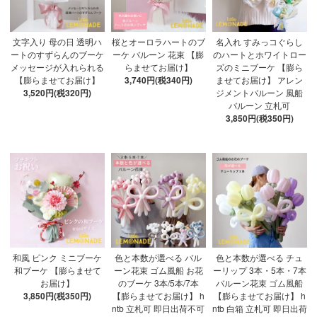
文字入り 母の日 透明ハ
桜とオーロラハートのブ
名入れ すみっコぐらし
ートのすずらんのブーケ
ーケ バルーン 花束 【膨
のハートとホワイトロー
メッセージが入れられる
らませてお届け】
ズのミニブーケ 【膨ら
【膨らませてお届け】
3,740円(税340円)
ませてお届け】 アレン
3,520円(税320円)
ジメントバルーン 風船
バルーン 立札可
3,850円(税350円)
和風 ピンク ミニブーケ
色と本数が選べる バル
色と本数が選べる チュ
和ブーケ 【膨らませて
ーン花束 ゴム風船 お花
ーリップ 3本・5本・7本
お届け】
のブーケ 3本/5本/7本
バルーン花束 ゴム風船
3,850円(税350円)
【膨らませてお届け】 h
【膨らませてお届け】 h
ntb 立札可 即日出荷不可
ntb 白箱 立札可 即日出荷