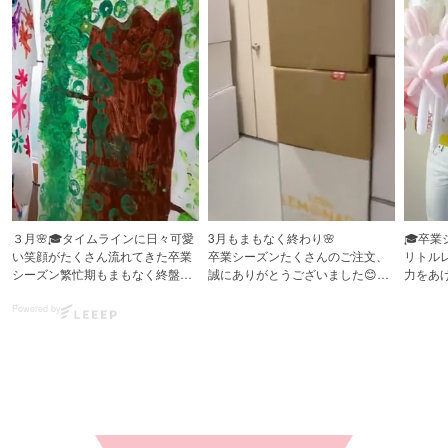
３月🌸🎓タイムラインに日々可愛
3月もまもなく終わり🌸
🎓卒
い笑顔がたくさん流れてきた卒業
卒業シーズンたくさんのご注文、
リトル
シーズン繁忙期もまもなく終盤で
誠にありがとうございました😊
力をあ
す。
2月末からリトルレモネードスタッ
日々た
フ総動員で
をしてい
Powered by
期間中全国からLittle Lemonadeへ
朝から晩までバルーンを作ってお
たくさんのご注文誠にありがとう
りましたが、
こちら
ございました😊
タグ付け、メンションしていただ
した
この1ヶ月で約5000件の出荷をい
く可愛いお写真に
🌷バル
たしました🎈
毎日とても幸せな気持ちでした。
でお作
先日、わたしの娘も無事保育園を
さて、ここからは入学、進級シー
#バル