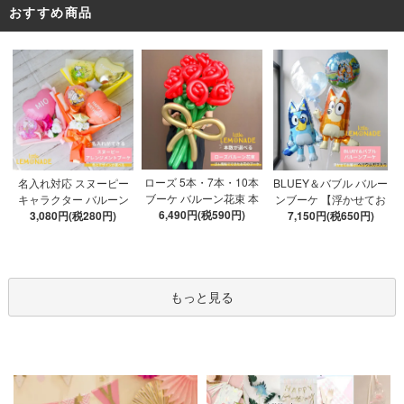
おすすめ商品
ローズ 5本・7本・10本
名入れ対応 スヌーピー
BLUEY＆バブル バルー
ブーケ バルーン花束 本
キャラクター バルーン
ンブーケ 【浮かせてお
数が選べる 【膨らませ
6,490円(税590円)
ブーケ 選べる7種 【膨ら
3,080円(税280円)
届け】 ヘリウムガス入
7,150円(税650円)
てお届け】 hntb バラ 白
ませてお届け】 バルー
り 選べる バブルバルー
箱 立札可 即日出荷不可
ンアレンジメント
ン
もっと見る