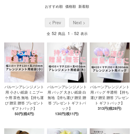
おすすめ順
価格順
新着順
< Prev
Next >
52
1
52
全
商品
-
表示
バルーンアレンジメント
バルーンアレンジメント
バルーンアレンジメント
用 小さい紙袋 ミニブー
用 バッグ 大きい紙袋 白
用 バッグ 半透明 【持ち
ケ用 茶色 無地 【持ち運
無地 【持ち運び 贈呈 贈
運び 贈呈 贈答 プレゼン
び 贈呈 贈答 プレゼント
答 プレゼント ギフトバ
ト ギフトバック】
ギフトバック】
ック】
313円(税28円)
50円(税4円)
130円(税11円)