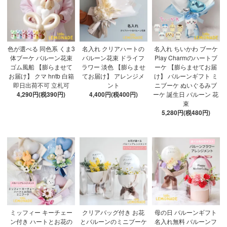
色が選べる 同色系 くま3
名入れ クリアハートの
名入れ ちいかわ ブーケ
体ブーケ バルーン花束
バルーン花束 ドライフ
Play Charmのハートブ
ゴム風船 【膨らませて
ラワー 淡色 【膨らませ
ーケ 【膨らませてお届
お届け】 クマ hntb 白箱
てお届け】 アレンジメ
け】 バルーンギフト ミ
即日出荷不可 立札可
ント
ニブーケ ぬいぐるみブ
4,290円(税390円)
4,400円(税400円)
ーケ 誕生日 バルーン 花
束
5,280円(税480円)
ミッフィー キーチェー
クリアバッグ付き お花
母の日 バルーンギフト
ン付き ハートとお花の
とバルーンのミニブーケ
名入れ無料 バルーンフ