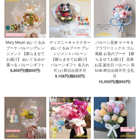
Mary Meyer ぬいぐるみ
ディズニーキャラクター
バルーン花束 ケーキ＆
ブーケ バルーンアレン
ぬいぐるみブーケ アレ
フラワーミックス ゴム
ジメント 【膨らませて
ンジメントバルーン
風船 お花のブーケ 【膨
お届け】 ぬいぐるみが
【膨らませてお届け】
らませてお届け】 花束
選べる バルーンギフト
バルーンギフト 名入れ
お花 誕生日 バルーン 長
8,800円(税800円)
可 (+) 即日出荷不可
hntb 即日出荷不可 立札
9,108円(税828円)
可
10,450円(税950円)