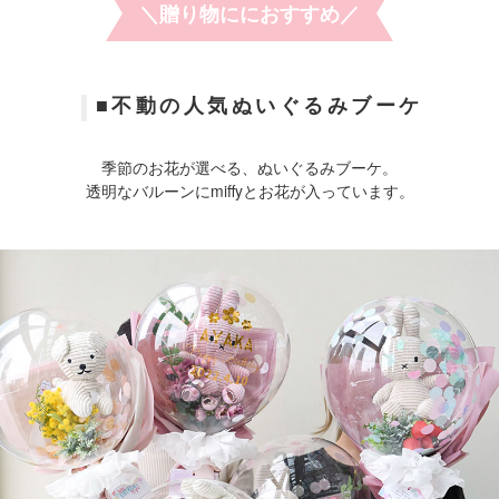
卒園し、
ズン到来です。
#バル
＼贈り物ににおすすめ／
お世話になった先生たちと大好き
変わらず平日13時のご注文まで当
#卒業
なお友達と
日発送です🙋‍♀️
#卒業
お揃いのカラフルハートブーケで
新商品もたくさん出ておりますの
#卒業
記念写真
で、
#卒業
■不動の人気ぬいぐるみブーケ
🩷💜🩵💛
ぜひリトルレモネードオンライン
#バル
ショップをご利用ください。
働く親にとって、感謝してもしき
季節のお花が選べる、ぬいぐるみブーケ。
れない保育園。
#卒業バルーン
まだ小さい我が子を預ける時は皆
#卒業花束
透明なバルーンにmiffyとお花が入っています。
さん心配で寂しくて
#バルーン花束
たまらなかったと思いますが、
#入学祝い
優しい先生や友人達と過ごした
日々で、
さまざまな事・感情を学び、
親の想像をはるかに超えて逞しく
成長してくれました。
この子供たちの絵を見たらどれだ
けの思い出が
ここで生まれたのか、
親だけでは与えられなかった楽し
かった日々の経験が
感性を育んでくれた事が一目瞭然
です。