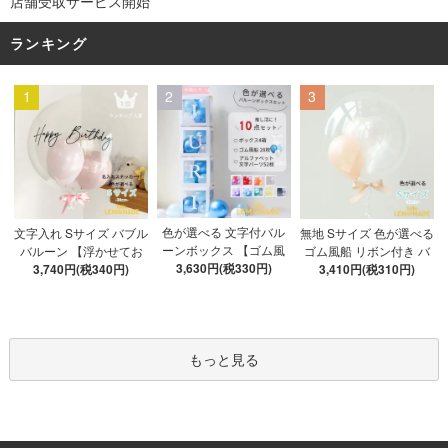
店舗受取サービス開始
ランキング
1
2
3
色が選べる 文字付バル
文字入れ Sサイズ バブル
無地 Sサイズ 色が選べる
ーンボックス 【ゴム風
バルーン 【浮かせてお
ゴム風船 リボン付き バ
船&文字パーツ付き】 DI
3,630円(税330円)
3,740円(税340円)
届け】 バルーン
ブルバルーン 【浮かせ
3,410円(税310円)
Y 10点セット クリアボ
てお届け】 ヘリウムガ
ックス4箱 ゴム風船28枚
ス入り バルーン 風船
アルファベット文字パー
ツ52枚 推し活
もっと見る