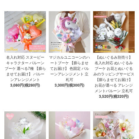
名入れ対応 スヌーピー
マジカルユニコーンのハ
【ぬいぐるみ別売り】
キャラクター バルーン
ートブーケ 【膨らませ
名入れ対応 ぬいぐるみ
ブーケ 選べる7種 【膨ら
てお届け】 色固定 バル
ブーケ お花とぬいぐる
ませてお届け】 バルー
ーンアレンジメント 立
みのラッピングサービス
ンアレンジメント
札可
【膨らませてお届け】
3,080円(税280円)
3,300円(税300円)
お花が選べる アレンジ
メントバルーン 立札可
3,520円(税320円)