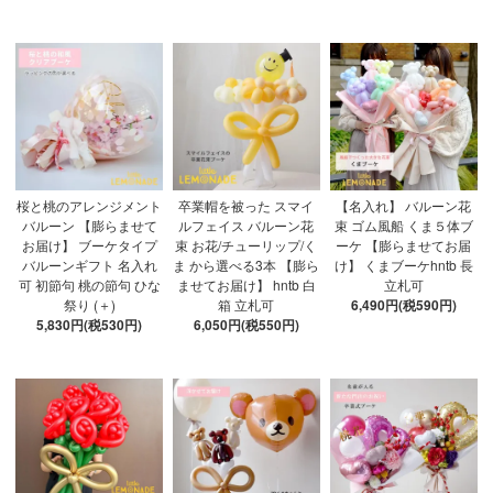
桜と桃のアレンジメント
卒業帽を被った スマイ
【名入れ】 バルーン花
バルーン 【膨らませて
ルフェイス バルーン花
束 ゴム風船 くま５体ブ
お届け】 ブーケタイプ
束 お花/チューリップ/く
ーケ 【膨らませてお届
バルーンギフト 名入れ
ま から選べる3本 【膨ら
け】 くまブーケhntb 長
可 初節句 桃の節句 ひな
ませてお届け】 hntb 白
立札可
祭り (＋)
箱 立札可
6,490円(税590円)
5,830円(税530円)
6,050円(税550円)