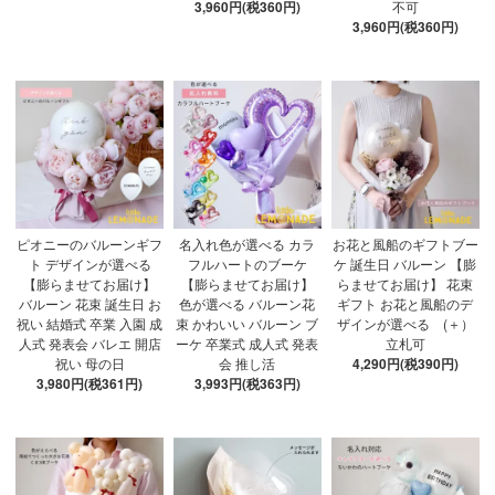
3,960円(税360円)
不可
3,960円(税360円)
ピオニーのバルーンギフ
名入れ色が選べる カラ
お花と風船のギフトブー
ト デザインが選べる
フルハートのブーケ
ケ 誕生日 バルーン 【膨
【膨らませてお届け】
【膨らませてお届け】
らませてお届け】 花束
バルーン 花束 誕生日 お
色が選べる バルーン花
ギフト お花と風船のデ
祝い 結婚式 卒業 入園 成
束 かわいい バルーン ブ
ザインが選べる (＋）
人式 発表会 バレエ 開店
ーケ 卒業式 成人式 発表
立札可
祝い 母の日
会 推し活
4,290円(税390円)
3,980円(税361円)
3,993円(税363円)