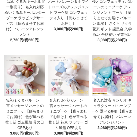
【ぬいぐるみキーホルダ
ハートバルーン＆ホワイ
桜とコンフェッティバル
ー別売り】 名入れ対応
トローズのアレンジメン
ーンのミニブーケ アレ
ぬいぐるみキーホルダー
ト ブーケ型 コンフェッ
ンジメント ブーケ 【膨
ブーケ ラッピングサー
ティ入り 【膨らませて
らませてお届け バルー
ビス 【膨らませてお届
お届け】
ン 風船】 さくら サクラ
け】 バルーンアレンジ
3,080円(税280円)
花束 ギフト 謝恩会 入学
メント
祝い 合格祝い 卒業祝い
2,750円(税250円)
3,080円(税280円)
名入れ くまバルーン 一
名入れ お花バルーン 一
名入れ対応 サンリオ キ
言メッセージ ハートの
言メッセージ ハートの
ャラクター バルーンブ
ミニブーケ 【膨らませ
ミニブーケ 【膨らませ
ーケ 選べる8種 【膨らま
てお届け】 色が選べる
てお届け】 色が選べる
せてお届け】 バルーン
推し活 ゴム風船 母の日
推し活 花束 フラワー ゴ
アレンジメント
OPPあり
ム風船 OPPあり
3,080円(税280円)
3,080円(税280円)
3,080円(税280円)