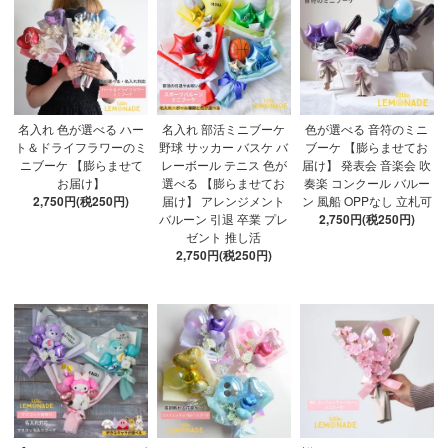
名入れ 色が選べる ハー
名入れ 部活ミニブーケ
色が選べる 音符のミニ
ト＆ドライフラワーのミ
野球 サッカー バスケ バ
ブーケ 【膨らませてお
ニブーケ 【膨らませて
レーボール テニス 色が
届け】 発表会 音楽会 吹
お届け】
選べる 【膨らませてお
奏楽 コンクール バルー
2,750円(税250円)
届け】 アレンジメント
ン 風船 OPPなし 立札可
バルーン 引退 卒業 プレ
2,750円(税250円)
ゼント 推し活
2,750円(税250円)