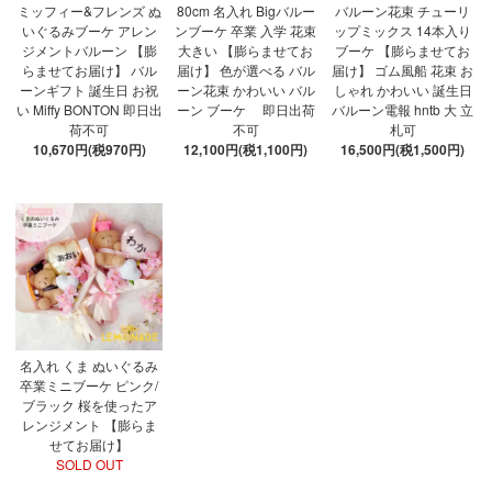
ミッフィー&フレンズ ぬ
80cm 名入れ Bigバルー
バルーン花束 チューリ
いぐるみブーケ アレン
ンブーケ 卒業 入学 花束
ップミックス 14本入り
ジメントバルーン 【膨
大きい 【膨らませてお
ブーケ 【膨らませてお
らませてお届け】 バル
届け】 色が選べる バル
届け】 ゴム風船 花束 お
ーンギフト 誕生日 お祝
ーン花束 かわいい バル
しゃれ かわいい 誕生日
い Miffy BONTON 即日出
ーン ブーケ 即日出荷
バルーン電報 hntb 大 立
荷不可
不可
札可
10,670円(税970円)
12,100円(税1,100円)
16,500円(税1,500円)
名入れ くま ぬいぐるみ
卒業ミニブーケ ピンク/
ブラック 桜を使ったア
レンジメント 【膨らま
せてお届け】
SOLD OUT