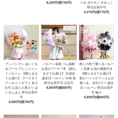
8,250円(税750円)
リオ ポケモン すみっこ
即日出荷不可
8,470円(税770円)
アンパンマン ぬいぐる
バルーン花束 ゴム風船
推しの色で選べるバルー
みブーケ アレンジメン
お花のブーケ 7本 【膨ら
ン花束 お花の風船付き
トバルーン 【膨らませ
ませてお届け】 完成品
【膨らませてお届け】
てお届け】 ブーケタイ
誕生日 バルーン hntb 長
星かハートかフィルムが
プ バルーンギフト 名入
即日出荷不可 立札可
選べる 全9カラー 誕生
れ可 お花と人形入り ば
8,800円(税800円)
日 バルーン 即日出荷不
いきんまん 即日出荷不
可 極小
可
8,800円(税800円)
8,580円(税780円)