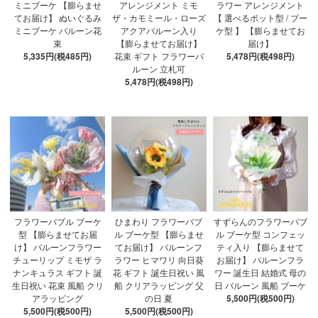
ミニブーケ 【膨らませ
アレンジメント ミモ
ラワー アレンジメント
てお届け】 ぬいぐるみ
ザ・カモミール・ローズ
【 選べるポット型 / ブー
ミニブーケ バルーン花
アクアバルーン入り
ケ型 】 【膨らませてお
束
【膨らませてお届け】
届け】
5,335円(税485円)
花束 ギフト フラワーバ
5,478円(税498円)
ルーン 立札可
5,478円(税498円)
フラワーバブル ブーケ
ひまわり フラワーバブ
すずらんのフラワーバブ
型 【膨らませてお届
ル ブーケ型 【膨らませ
ル ブーケ型 コンフェッ
け】 バルーンフラワー
てお届け】 バルーンフ
ティ入り 【膨らませて
チューリップ ミモザ ラ
ラワー ヒマワリ 向日葵
お届け】 バルーンフラ
ナンキュラス ギフト 誕
花 ギフト 誕生日祝い 風
ワー 誕生日 結婚式 母の
生日祝い 花束 風船 クリ
船 クリアラッピング 父
日 バルーン 風船 ブーケ
アラッピング
の日 夏
5,500円(税500円)
5,500円(税500円)
5,500円(税500円)