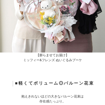
子どもが安全で元気に過ごして
る。
その安心が、通算12年好きな仕事
に打ち込める
この環境の土台でした。
先生方、本当にありがとうござい
ました。
卒園のお母様方、お父様方、おつ
かれさまでした。
さて、Little Lemonadeもようやく
通常リズムに戻りつつあり、
【膨らませてお届け】
しばらく更新できていなかったPA
ミッフィー&フレンズ ぬいぐるみブーケ
RTYや装飾のお仕事のことなど
POSTしていきたいと思います。
新生活に向けての準備も頑張って
いきましょう！
■軽くてボリューム◎バルーン花束
抱えきれないほどの大きなバルーン花束は
存在感たっぷり。