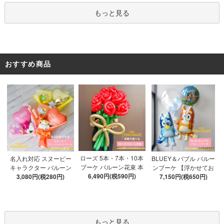
ツ52枚 推し活
もっと見る
おすすめ商品
ローズ 5本・7本・10本
名入れ対応 スヌーピー
BLUEY＆バブル バルー
ブーケ バルーン花束 本
キャラクター バルーン
ンブーケ 【浮かせてお
数が選べる 【膨らませ
6,490円(税590円)
ブーケ 選べる7種 【膨ら
3,080円(税280円)
届け】 ヘリウムガス入
7,150円(税650円)
てお届け】 hntb バラ 白
ませてお届け】 バルー
り 選べる バブルバルー
箱 立札可 即日出荷不可
ンアレンジメント
ン
もっと見る