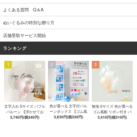
よくある質問 Q＆A
ぬいぐるみの特別な贈り方
店舗受取サービス開始
ランキング
1
2
3
色が選べる 文字付バル
文字入れ Sサイズ バブル
無地 Sサイズ 色が選べる
ーンボックス 【ゴム風
バルーン 【浮かせてお
ゴム風船 リボン付き バ
船&文字パーツ付き】 DI
3,630円(税330円)
3,740円(税340円)
届け】 バルーン
ブルバルーン 【浮かせ
3,410円(税310円)
Y 10点セット クリアボ
てお届け】 ヘリウムガ
ックス4箱 ゴム風船28枚
ス入り バルーン 風船
アルファベット文字パー