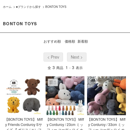
ホーム
>
■ブランドから探す
>
BONTON TOYS
BONTON TOYS
おすすめ順
価格順
新着順
< Prev
Next >
3
1
3
全
商品
-
表示
【BONTON TOYS】 Miff
【BONTON TOYS】 Miff
【BONTON TOYS】 Miff
y Friends Corduroy Sサ
y Corduroy / 23cm ミッ
y Corduroy / 33cm ミッ
イズ 【 ボリス / エレフ
フィー コーデュロイ ぬ
フィー コーデュロイ ぬ