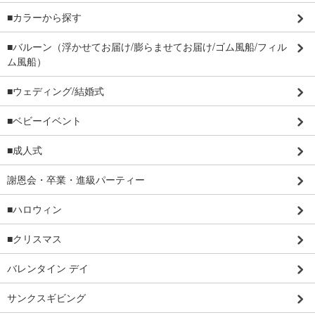
■カラーから探す
■バルーン（浮かせてお届け/膨らませてお届け/ゴム風船/フィル
ム風船）
■ウェディング/結婚式
■ベビーイベント
■成人式
謝恩会・卒業・進級パーティー
■ハロウィン
■クリスマス
バレンタイン デイ
サンクスギビング