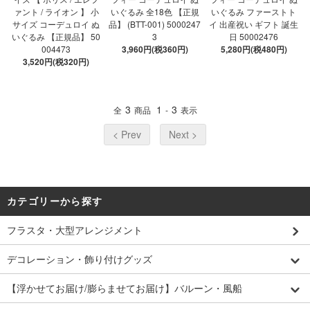
ァント / ライオン 】 小
いぐるみ 全18色 【正規
いぐるみ ファーストト
サイズ コーデュロイ ぬ
品】 (BTT-001) 5000247
イ 出産祝い ギフト 誕生
いぐるみ 【正規品】 50
3
日 50002476
004473
3,960円(税360円)
5,280円(税480円)
3,520円(税320円)
3
1
3
全
商品
-
表示
< Prev
Next >
カテゴリーから探す
フラスタ・大型アレンジメント
デコレーション・飾り付けグッズ
【浮かせてお届け/膨らませてお届け】バルーン・風船