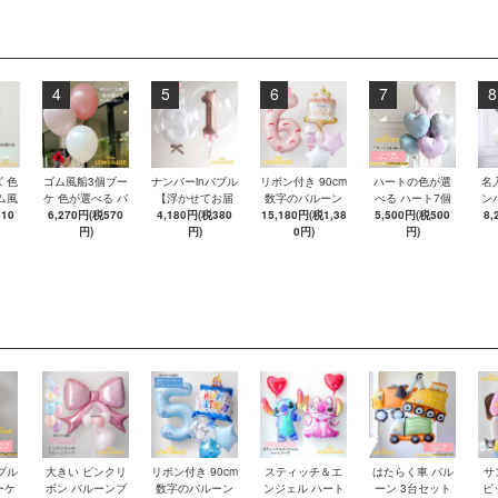
4
5
6
7
8
 色
ゴム風船3個ブー
ナンバーinバブル
リボン付き 90cm
ハートの色が選
名
ム風
ケ 色が選べる バ
【浮かせてお届
数字のバルーン
べる ハート7個
ン
き バ
310
6,270円(税570
ブルバルーン
4,180円(税380
け】 単品 数字
15,180円(税1,38
＆ 名入れ バース
のバルーンブー
5,500円(税500
ボ
8,
ン
【浮かせてお届
円)
円)
デーケーキ ☆ピ
0円)
ケ【浮かせてお
円)
ケ
お届
け】 ヘリウムガ
ンク☆ 誕生日 バ
届け】 ヘリウム
届
ムガ
ス入り バルーン
ルーン セット
ガス入り バルー
ガ
ーン
風船 4br
【浮かせてお届
ン 風船
け】 女の子 ナン
バー 風船 バブル
バルーン ナンバ
ーバルーン
ブル
大きい ピンクリ
リボン付き 90cm
スティッチ＆エ
はたらく車 バル
サ
ーケ
ボン バルーンブ
数字のバルーン
ンジェル ハート
ーン 3台セット
ビ