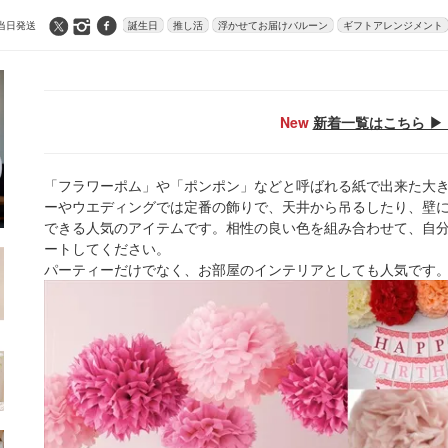
当日発送
誕生日
推し活
浮かせてお届けバルーン
ギフトアレンジメント
New
新着一覧はこちら ▶ 
「フラワーポム」や「ポンポン」などと呼ばれる紙で出来た大
ーやウエディングでは定番の飾りで、天井から吊るしたり、壁
できる人気のアイテムです。相性の良い色を組み合わせて、自
ートしてください。
パーティーだけでなく、お部屋のインテリアとしても人気です