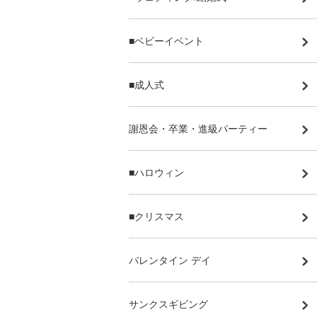
■ベビーイベント
■成人式
謝恩会・卒業・進級パーティー
■ハロウィン
■クリスマス
バレンタイン デイ
サンクスギビング