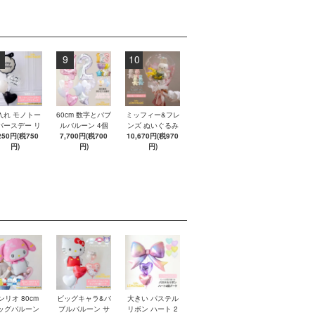
9
10
入れ モノトー
60cm 数字とバブ
ミッフィー&フレ
バースデー リ
ルバルーン 4個
ンズ ぬいぐるみ
ンバブルブー
250円(税750
ブーケ 【浮かせ
7,700円(税700
10,670円(税970
ブーケ アレンジ
 【浮かせてお
円)
てお届け】 ヘリ
円)
メントバルーン
円)
け】 ヘリウム
ウムガス入りバ
【膨らませてお
ス入りバルー
ルーン
届け】 バルーン
ン
ギフト 誕生日 お
祝い Miffy BONT
ON 即日出荷不可
ンリオ 80cm
ビッグキャラ&バ
大きい パステル
ッグバルーン
ブルバルーン サ
リボン ハート 2