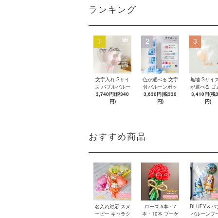
ランキング
1
2
3
文字入れ Sサイ
色が選べる 文字
無地 Sサイズ
ズ バブルバルー
付バルーンボッ
が選べる ゴ
ン 【浮かせてお
3,740円(税340
クス 【ゴム風船
3,630円(税330
船 リボン付
3,410円(税
届け】 バルーン
円)
&文字パーツ付
円)
ブルバルー
円)
き】 DIY 10点セ
【浮かせて
ット クリアボッ
け】 ヘリウ
クス4箱 ゴム風
ス入り バル
船28枚 アルファ
風船
おすすめ商品
ベット文字パー
ツ52枚 推し活
名入れ対応 スヌ
ローズ 5本・7
BLUEY＆バ
ーピー キャラク
本・10本 ブーケ
バルーンブ