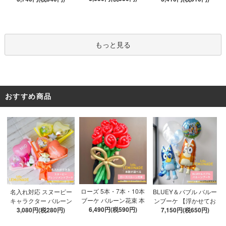
Y 10点セット クリアボ
てお届け】 ヘリウムガ
ックス4箱 ゴム風船28枚
ス入り バルーン 風船
アルファベット文字パー
ツ52枚 推し活
もっと見る
おすすめ商品
ローズ 5本・7本・10本
名入れ対応 スヌーピー
BLUEY＆バブル バルー
ブーケ バルーン花束 本
キャラクター バルーン
ンブーケ 【浮かせてお
数が選べる 【膨らませ
6,490円(税590円)
ブーケ 選べる7種 【膨ら
3,080円(税280円)
届け】 ヘリウムガス入
7,150円(税650円)
てお届け】 hntb バラ 白
ませてお届け】 バルー
り 選べる バブルバルー