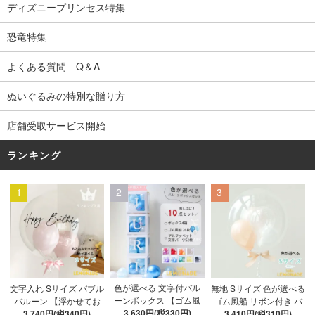
ディズニープリンセス特集
恐竜特集
よくある質問 Q＆A
ぬいぐるみの特別な贈り方
店舗受取サービス開始
ランキング
1
2
3
色が選べる 文字付バル
文字入れ Sサイズ バブル
無地 Sサイズ 色が選べる
ーンボックス 【ゴム風
バルーン 【浮かせてお
ゴム風船 リボン付き バ
船&文字パーツ付き】 DI
3,630円(税330円)
3,740円(税340円)
届け】 バルーン
ブルバルーン 【浮かせ
3,410円(税310円)