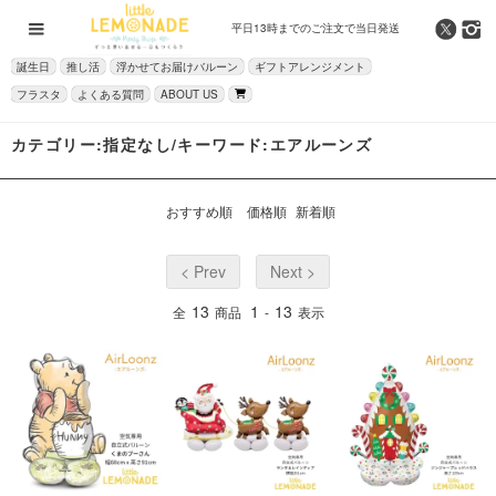
平日13時までの
ご注文で当日発送
誕生日
推し活
浮かせてお届けバルーン
ギフトアレンジメント
フラスタ
よくある質問
ABOUT US
カテゴリー:指定なし/キーワード:エアルーンズ
おすすめ順
価格順
新着順
< Prev
Next >
13
1
13
全
商品
-
表示