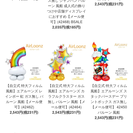
ス無し シャンパン バル
2,543円(税231円)
ーン 風船 成人式の飾り
つけや店舗ディスプレイ
におすすめ【メール便
可】(42468) BSALE
2,035円(税185円)
【自立式 特大フィルム
【自立式 特大フィルム
【自立式 特大フィルム
風船】エアルーンズ レ
風船】エアルーンズ カ
風船】エアルーンズ ス
インボー 虹 ガス無し バ
ラフルクラスター ガス
タックバースデー プリ
ルーン 風船【メール便
無し バルーン 風船【メ
ントボックス ガス無し
可】(42462)
ール便可】(42464)
【メール便可】 42450
2,543円(税231円)
2,543円(税231円)
バルーン 風船
2,543円(税231円)