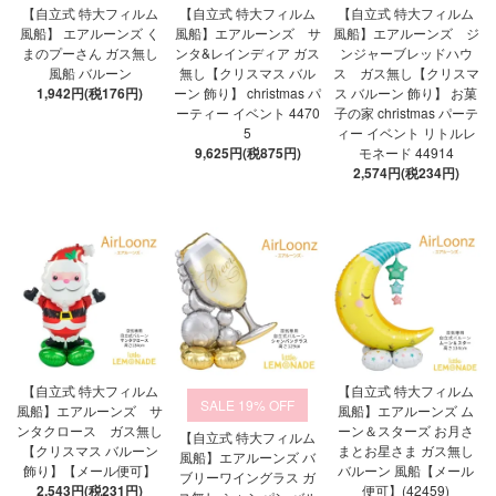
【自立式 特大フィルム
【自立式 特大フィルム
【自立式 特大フィルム
風船】 エアルーンズ く
風船】エアルーンズ サ
風船】エアルーンズ ジ
まのプーさん ガス無し
ンタ&レインディア ガス
ンジャーブレッドハウ
風船 バルーン
無し【クリスマス バル
ス ガス無し【クリスマ
1,942円(税176円)
ーン 飾り】 christmas パ
ス バルーン 飾り】 お菓
ーティー イベント 4470
子の家 christmas パーテ
5
ィー イベント リトルレ
9,625円(税875円)
モネード 44914
2,574円(税234円)
【自立式 特大フィルム
【自立式 特大フィルム
19%
風船】エアルーンズ サ
風船】エアルーンズ ム
ンタクロース ガス無し
ーン＆スターズ お月さ
【自立式 特大フィルム
【クリスマス バルーン
まとお星さま ガス無し
風船】エアルーンズ バ
飾り】【メール便可】
バルーン 風船【メール
ブリーワイングラス ガ
2,543円(税231円)
便可】(42459)