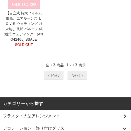
13%
【自立式 特大フィルム
風船】エアルーンズ Ｌ
ＯＶＥ ウェディング ガ
ス無し 風船 バルーン 結
婚式 ウェディング (AN
G42465) BSALE
SOLD OUT
13
1
13
全
商品
-
表示
< Prev
Next >
カテゴリーから探す
フラスタ・大型アレンジメント
デコレーション・飾り付けグッズ