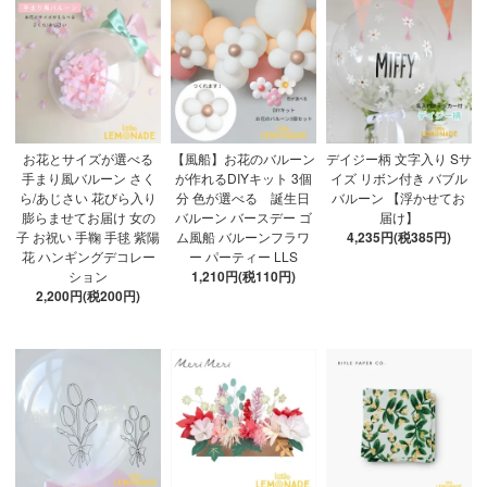
お花とサイズが選べる
【風船】お花のバルーン
デイジー柄 文字入り Sサ
手まり風バルーン さく
が作れるDIYキット 3個
イズ リボン付き バブル
ら/あじさい 花びら入り
分 色が選べる 誕生日
バルーン 【浮かせてお
膨らませてお届け 女の
バルーン バースデー ゴ
届け】
子 お祝い 手鞠 手毬 紫陽
ム風船 バルーンフラワ
4,235円(税385円)
花 ハンギングデコレー
ー パーティー LLS
ション
1,210円(税110円)
2,200円(税200円)