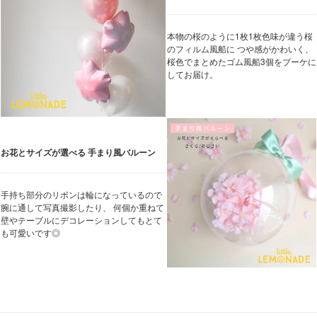
本物の桜のように1枚1枚色味が違う桜
のフィルム風船に つや感がかわいく、
桜色でまとめたゴム風船3個をブーケに
してお届け。
お花とサイズが選べる 手まり風バルーン
手持ち部分のリボンは輪になっているので
腕に通して写真撮影したり、 何個か重ねて
壁やテーブルにデコレーションしてもとて
も可愛いです◎