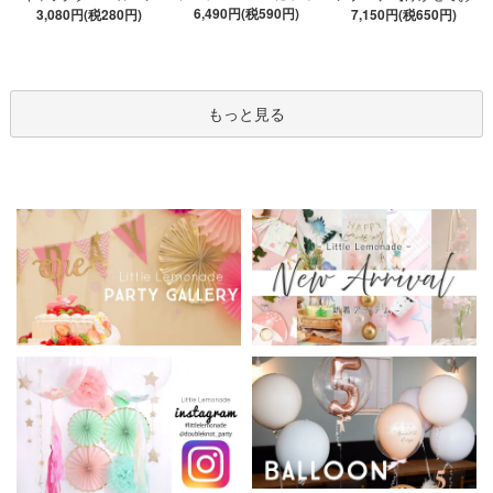
数が選べる 【膨らませ
6,490円(税590円)
ブーケ 選べる7種 【膨ら
3,080円(税280円)
届け】 ヘリウムガス入
7,150円(税650円)
てお届け】 hntb バラ 白
ませてお届け】 バルー
り 選べる バブルバルー
箱 立札可 即日出荷不可
ンアレンジメント
ン
もっと見る