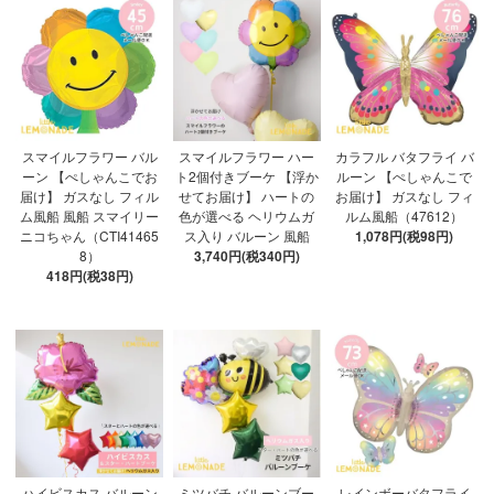
スマイルフラワー バル
スマイルフラワー ハー
カラフル バタフライ バ
ーン 【ぺしゃんこでお
ト2個付きブーケ 【浮か
ルーン 【ぺしゃんこで
届け】 ガスなし フィル
せてお届け】 ハートの
お届け】 ガスなし フィ
ム風船 風船 スマイリー
色が選べる ヘリウムガ
ルム風船（47612）
ニコちゃん（CTI41465
ス入り バルーン 風船
1,078円(税98円)
8）
3,740円(税340円)
418円(税38円)
ハイビスカス バルーン
ミツバチ バルーンブー
レインボーバタフライ