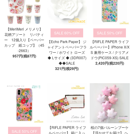
【MeriMeri メリメリ】
60%
50%
花柄アソート リバティ
ー 12個入り【ペーパー
【Echo Park Paper】 ジ
【RIFLE PAPER ライフ
カップ 紙コップ】（45
ャイアントペーパーフラ
ルペーパー】iPhone X/X
-2663）
ワー / ホワイト ローズ
S 兼用ケース / クリアメ
957円(税87円)
◆ Lサイズ ◆ (3DR007)
ドウ(PIC059-XS) SALE
◆◆SALE
2,420円(税220円)
321円(税29円)
【RIFLE PAPER ライフ
桜の7個バルーンブーケ
50%
ルペーパー】 箱に入っ
【浮かせてお届け】 ヘ