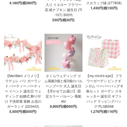
4,180円(税380円)
スカラップ縁 (277808)
入り イエロー フラワー
1,430円(税130円)
花 紙ナプキン 誕生日 (TI
-107) 300均
330円(税30円)
【MeriMeri メリメリ】
さくらウェディング ゴ
【my mind's eye】 フラ
ラデュレ パリ ガーラン
ム風船3個と桜3個のバル
ワーガーデン ピンクギ
ド パーティー パーティ
ーンブーケ 大人 誕生日
ンガム ペーパーバッグ 6
ー イベント 誕生日 ウェ
【浮かせてお届け】 固
枚セット ガーデン スキ
ディング 結婚式 飾り付
定カラー バルーン 風船
ャッター 誕生日 ギフト
け 子供部屋 装飾 お花の
4br
バッグ ラッピングバッ
ガーランド (223443)
9,900円(税900円)
グ PLGBS98
5,500円(税500円)
1,276円(税116円)