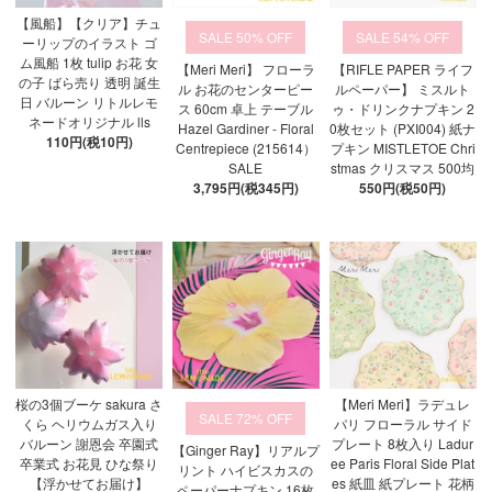
【風船】【クリア】チュ
50%
54%
ーリップのイラスト ゴ
ム風船 1枚 tulip お花 女
【Meri Meri】 フローラ
【RIFLE PAPER ライフ
の子 ばら売り 透明 誕生
ル お花のセンターピー
ルペーパー】 ミスルト
日 バルーン リトルレモ
ス 60cm 卓上 テーブル
ゥ・ドリンクナプキン 2
ネードオリジナル lls
Hazel Gardiner - Floral
0枚セット (PXI004) 紙ナ
110円(税10円)
Centrepiece (215614）
プキン MISTLETOE Chri
SALE
stmas クリスマス 500均
3,795円(税345円)
550円(税50円)
桜の3個ブーケ sakura さ
【Meri Meri】ラデュレ
72%
くら ヘリウムガス入り
パリ フローラル サイド
バルーン 謝恩会 卒園式
プレート 8枚入り Ladur
【Ginger Ray】リアルプ
卒業式 お花見 ひな祭り
ee Paris Floral Side Plat
リント ハイビスカスの
【浮かせてお届け】
es 紙皿 紙プレート 花柄
ペーパーナプキン 16枚