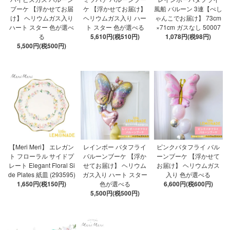
ブーケ 【浮かせてお届
ケ 【浮かせてお届け】
風船 バルーン 3連【ぺし
け】 ヘリウムガス入り
ヘリウムガス入り ハー
ゃんこでお届け】 73cm
ハート スター 色が選べ
ト スター 色が選べる
×71cm ガスなし 50007
る
5,610円(税510円)
1,078円(税98円)
5,500円(税500円)
【Meri Meri】 エレガン
レインボー バタフライ
ピンクバタフライ バル
ト フローラル サイドプ
バルーンブーケ 【浮か
ーンブーケ 【浮かせて
レート Elegant Floral Si
せてお届け】 ヘリウム
お届け】 ヘリウムガス
de Plates 紙皿 (293595)
ガス入り ハート スター
入り 色が選べる
1,650円(税150円)
色が選べる
6,600円(税600円)
5,500円(税500円)