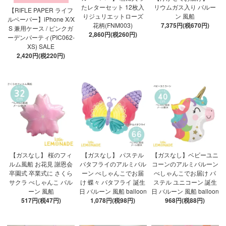
たレターセット 12枚入
リウムガス入り バルー
【RIFLE PAPER ライフ
りジュリエットローズ
ン 風船
ルペーパー】iPhone X/X
花柄(FNM003)
7,375円(税670円)
S 兼用ケース / ピンクガ
2,860円(税260円)
ーデンパーティ(PIC062-
XS) SALE
2,420円(税220円)
【ガスなし】 桜のフィ
【ガスなし】 パステル
【ガスなし】ベビーユニ
ルム風船 お花見 謝恩会
バタフライのアルミバル
コーンのアルミバルーン
卒園式 卒業式に さくら
ーン ぺしゃんこでお届
ぺしゃんこでお届け パ
サクラ ぺしゃんこ バル
け 蝶々 バタフライ 誕生
ステル ユニコーン 誕生
ーン 風船
日 バルーン 風船 balloon
日 バルーン 風船 balloon
517円(税47円)
1,078円(税98円)
968円(税88円)