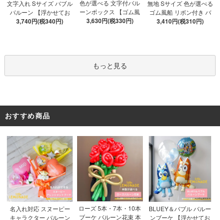
色が選べる 文字付バル
文字入れ Sサイズ バブル
無地 Sサイズ 色が選べる
ーンボックス 【ゴム風
バルーン 【浮かせてお
ゴム風船 リボン付き バ
船&文字パーツ付き】 DI
3,630円(税330円)
3,740円(税340円)
届け】 バルーン
ブルバルーン 【浮かせ
3,410円(税310円)
Y 10点セット クリアボ
てお届け】 ヘリウムガ
ックス4箱 ゴム風船28枚
ス入り バルーン 風船
アルファベット文字パー
ツ52枚 推し活
もっと見る
おすすめ商品
ローズ 5本・7本・10本
名入れ対応 スヌーピー
BLUEY＆バブル バルー
ブーケ バルーン花束 本
キャラクター バルーン
ンブーケ 【浮かせてお