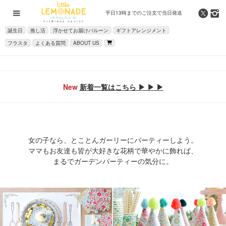
平日13時までの
ご注文で当日発送
誕生日
推し活
浮かせてお届けバルーン
ギフトアレンジメント
フラスタ
よくある質問
ABOUT US
New
新着一覧はこちら ▶ ▶ ▶
女の子なら、とことんガーリーにパーティーしよう。
ママもお友達も皆が大好きな花柄で華やかに飾れば、
まるでガーデンパーティーの気分に。