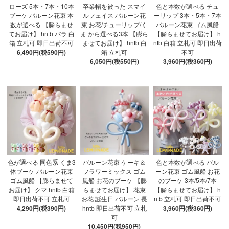
ローズ 5本・7本・10本
卒業帽を被った スマイ
色と本数が選べる チュ
ブーケ バルーン花束 本
ルフェイス バルーン花
ーリップ 3本・5本・7本
数が選べる 【膨らませ
束 お花/チューリップ/く
バルーン花束 ゴム風船
てお届け】 hntb バラ 白
ま から選べる3本 【膨ら
【膨らませてお届け】 h
箱 立札可 即日出荷不可
ませてお届け】 hntb 白
ntb 白箱 立札可 即日出荷
6,490円(税590円)
箱 立札可
不可
6,050円(税550円)
3,960円(税360円)
色が選べる 同色系 くま3
バルーン花束 ケーキ＆
色と本数が選べる バル
体ブーケ バルーン花束
フラワーミックス ゴム
ーン花束 ゴム風船 お花
ゴム風船 【膨らませて
風船 お花のブーケ 【膨
のブーケ 3本/5本/7本
お届け】 クマ hntb 白箱
らませてお届け】 花束
【膨らませてお届け】 h
即日出荷不可 立札可
お花 誕生日 バルーン 長
ntb 立札可 即日出荷不可
4,290円(税390円)
hntb 即日出荷不可 立札
3,960円(税360円)
可
10,450円(税950円)