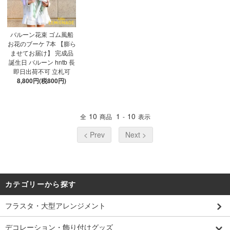
バルーン花束 ゴム風船
お花のブーケ 7本 【膨ら
ませてお届け】 完成品
誕生日 バルーン hntb 長
即日出荷不可 立札可
8,800円(税800円)
10
1
10
全
商品
-
表示
< Prev
Next >
カテゴリーから探す
フラスタ・大型アレンジメント
デコレーション・飾り付けグッズ