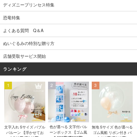
ディズニープリンセス特集
恐竜特集
よくある質問 Q＆A
ぬいぐるみの特別な贈り方
店舗受取サービス開始
ランキング
1
2
3
色が選べる 文字付バル
文字入れ Sサイズ バブル
無地 Sサイズ 色が選べる
ーンボックス 【ゴム風
バルーン 【浮かせてお
ゴム風船 リボン付き バ