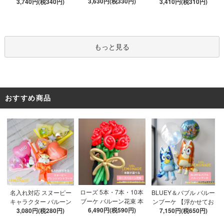
船&文字パーツ付き】 DI
3,630円(税330円)
3,740円(税340円)
届け】 バルーン
ブルバルーン 【浮かせ
3,410円(税310円)
Y 10点セット クリアボ
てお届け】 ヘリウムガ
ックス4箱 ゴム風船28枚
ス入り バルーン 風船
アルファベット文字パー
ツ52枚 推し活
もっと見る
おすすめ商品
ローズ 5本・7本・10本
名入れ対応 スヌーピー
BLUEY＆バブル バルー
ブーケ バルーン花束 本
キャラクター バルーン
ンブーケ 【浮かせてお
数が選べる 【膨らませ
6,490円(税590円)
ブーケ 選べる7種 【膨ら
3,080円(税280円)
届け】 ヘリウムガス入
7,150円(税650円)
てお届け】 hntb バラ 白
ませてお届け】 バルー
り 選べる バブルバルー