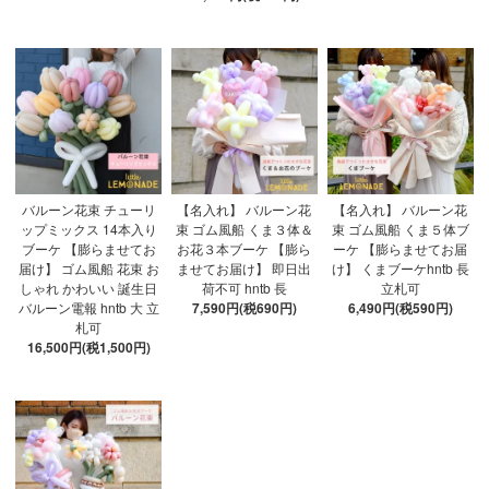
バルーン花束 チューリ
【名入れ】 バルーン花
【名入れ】 バルーン花
ップミックス 14本入り
束 ゴム風船 くま３体＆
束 ゴム風船 くま５体ブ
ブーケ 【膨らませてお
お花３本ブーケ 【膨ら
ーケ 【膨らませてお届
届け】 ゴム風船 花束 お
ませてお届け】 即日出
け】 くまブーケhntb 長
しゃれ かわいい 誕生日
荷不可 hntb 長
立札可
バルーン電報 hntb 大 立
7,590円(税690円)
6,490円(税590円)
札可
16,500円(税1,500円)