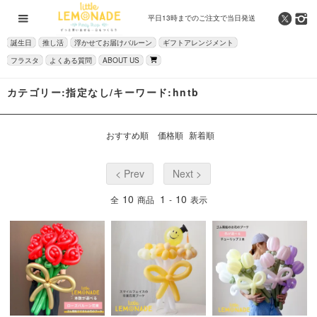
平日13時までの
ご注文で当日発送
誕生日
推し活
浮かせてお届けバルーン
ギフトアレンジメント
フラスタ
よくある質問
ABOUT US
カテゴリー:指定なし/キーワード:hntb
おすすめ順
価格順
新着順
< Prev
Next >
10
1
10
全
商品
-
表示