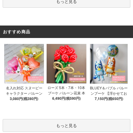
もっと見る
おすすめ商品
ローズ 5本・7本・10本
名入れ対応 スヌーピー
BLUEY＆バブル バルー
ブーケ バルーン花束 本
キャラクター バルーン
ンブーケ 【浮かせてお
数が選べる 【膨らませ
6,490円(税590円)
ブーケ 選べる7種 【膨ら
3,080円(税280円)
届け】 ヘリウムガス入
7,150円(税650円)
てお届け】 hntb バラ 白
ませてお届け】 バルー
り 選べる バブルバルー
箱 立札可 即日出荷不可
ンアレンジメント
ン
もっと見る