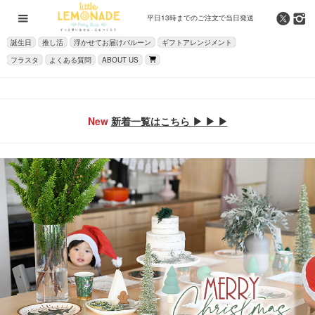
平日13時までの
ご注文で当日発送
誕生日
推し活
浮かせてお届けバルーン
ギフトアレンジメント
フラスタ
よくある質問
ABOUT US
New
新着一覧はこちら ▶ ▶ ▶