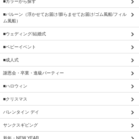
■カラーから探す
■バルーン（浮かせてお届け/膨らませてお届け/ゴム風船/フィル
ム風船）
■ウェディング/結婚式
■ベビーイベント
■成人式
謝恩会・卒業・進級パーティー
■ハロウィン
■クリスマス
バレンタイン デイ
サンクスギビング
新年・NEW YEAR