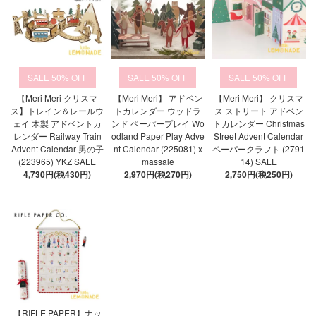
50%
50%
50%
【Meri Meri クリスマ
【Meri Meri】 アドベン
【Meri Meri】 クリスマ
ス】トレイン＆レールウ
トカレンダー ウッドラ
ス ストリート アドベン
ェイ 木製 アドベントカ
ンド ペーパープレイ Wo
トカレンダー Christmas
レンダー Railway Train
odland Paper Play Adve
Street Advent Calendar
Advent Calendar 男の子
nt Calendar (225081) x
ペーパークラフト (2791
(223965) YKZ SALE
massale
14) SALE
4,730円(税430円)
2,970円(税270円)
2,750円(税250円)
【RIFLE PAPER】ナッ