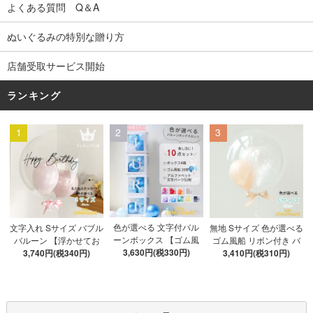
よくある質問 Q＆A
ぬいぐるみの特別な贈り方
店舗受取サービス開始
ランキング
1
2
3
色が選べる 文字付バル
文字入れ Sサイズ バブル
無地 Sサイズ 色が選べる
ーンボックス 【ゴム風
バルーン 【浮かせてお
ゴム風船 リボン付き バ
船&文字パーツ付き】 DI
3,630円(税330円)
3,740円(税340円)
届け】 バルーン
ブルバルーン 【浮かせ
3,410円(税310円)
Y 10点セット クリアボ
てお届け】 ヘリウムガ
ックス4箱 ゴム風船28枚
ス入り バルーン 風船
アルファベット文字パー
ツ52枚 推し活