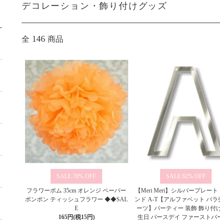
デコレーション・飾り付けグッズ
146
全
商品
70%
62%
フラワーポム 35cm オレンジ ペーパー
【Meri Meri】シルバープレート
ポンポン ティッシュフラワー ◆◆SAL
ンド A-T【アルファベット バラ
E
ーツ】パーティー 装飾 飾り付け
165円(税15円)
生日 バースデイ ファーストバ