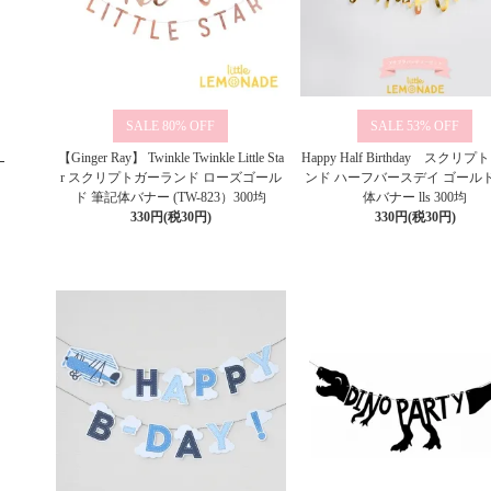
80%
53%
【Ginger Ray】 Twinkle Twinkle Little Sta
Happy Half Birthday スクリ
r スクリプトガーランド ローズゴール
ンド ハーフバースデイ ゴールド
ド 筆記体バナー (TW-823）300均
体バナー lls 300均
330円(税30円)
330円(税30円)