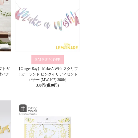
81%
クリプトガ
【Ginger Ray】 Make A Wish スクリプ
体バナ
トガーランド ピンクイリディセント
バナー (MW-107) 300均
330円(税30円)