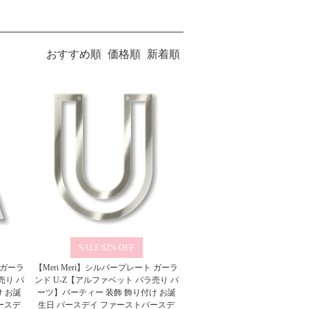
おすすめ順
価格順
新着順
62%
 ガーラ
【Meri Meri】シルバープレート ガーラ
売り パ
ンド U-Z【アルファベット バラ売り パ
 お誕
ーツ】パーティー 装飾 飾り付け お誕
ースデ
生日 バースデイ ファーストバースデ