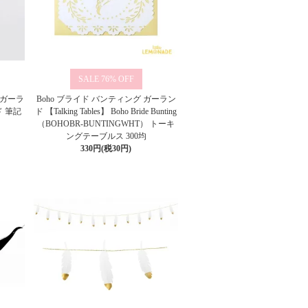
76%
プトガーラ
Boho ブライド バンティング ガーラン
 筆記
ド 【Talking Tables】 Boho Bride Bunting
（BOHOBR-BUNTINGWHT） トーキ
ングテーブルス 300均
330円(税30円)