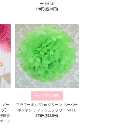
ー SALE
220円(税20円)
50%
】 ガー
フラワーポム 35cm グリーン ペーパー
イプ】
ポンポン ティッシュフラワー SALE
 披露宴
275円(税25円)
ボード