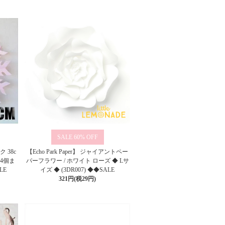
60%
 38c
【Echo Park Paper】 ジャイアントペー
4個ま
パーフラワー / ホワイト ローズ ◆ Lサ
LE
イズ ◆ (3DR007) ◆◆SALE
321円(税29円)