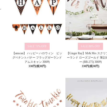
72%
80%
【amscan】 ハッピー ハロウィン ビッ
【Ginger Ray】Mr& Mrs ス
グペナントバナー フラッグガーランド
ーランド ローズゴールド 筆記
アムスキャン 300均
ー (BB-275) 300均
330円(税30円)
330円(税30円)