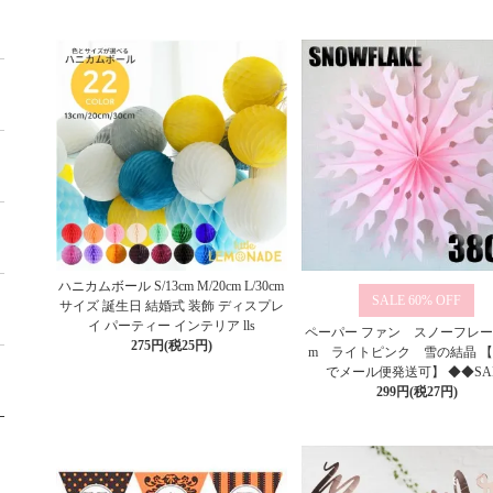
ハニカムボール S/13cm M/20cm L/30cm
60%
サイズ 誕生日 結婚式 装飾 ディスプレ
イ パーティー インテリア lls
ペーパー ファン スノーフレーク
275円(税25円)
m ライトピンク 雪の結晶 【
でメール便発送可】 ◆◆SA
299円(税27円)