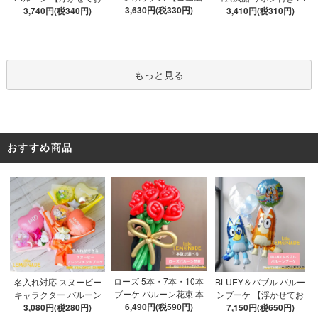
船&文字パーツ付き】 DI
3,630円(税330円)
3,740円(税340円)
届け】 バルーン
ブルバルーン 【浮かせ
3,410円(税310円)
Y 10点セット クリアボ
てお届け】 ヘリウムガ
ックス4箱 ゴム風船28枚
ス入り バルーン 風船
アルファベット文字パー
ツ52枚 推し活
もっと見る
おすすめ商品
ローズ 5本・7本・10本
名入れ対応 スヌーピー
BLUEY＆バブル バルー
ブーケ バルーン花束 本
キャラクター バルーン
ンブーケ 【浮かせてお
数が選べる 【膨らませ
6,490円(税590円)
ブーケ 選べる7種 【膨ら
3,080円(税280円)
届け】 ヘリウムガス入
7,150円(税650円)