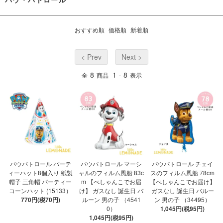
おすすめ順
価格順
新着順
< Prev
Next >
8
1
8
全
商品
-
表示
パウパトロール パーテ
パウパトロール マーシ
パウパトロール チェイ
ィーハット8個入り 紙製
ャルのフィルム風船 83c
スのフィルム風船 78cm
帽子 三角帽 パーティー
m 【ぺしゃんこでお届
【ぺしゃんこでお届け】
コーンハット (15133）
け】 ガスなし 誕生日 バ
ガスなし 誕生日 バルー
770円(税70円)
ルーン 男の子 （4541
ン 男の子 （34495）
0）
1,045円(税95円)
1,045円(税95円)