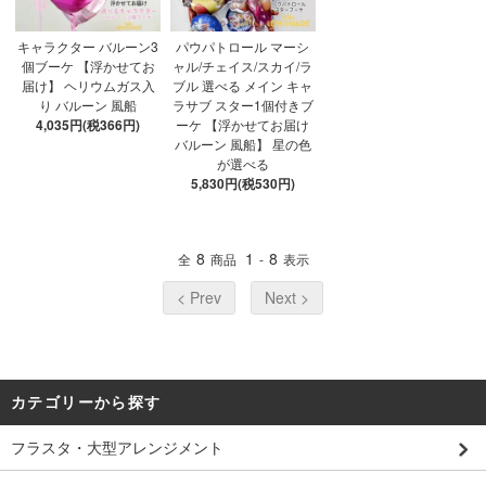
キャラクター バルーン3
パウパトロール マーシ
個ブーケ 【浮かせてお
ャル/チェイス/スカイ/ラ
届け】 ヘリウムガス入
ブル 選べる メイン キャ
り バルーン 風船
ラサブ スター1個付きブ
4,035円(税366円)
ーケ 【浮かせてお届け
バルーン 風船】 星の色
が選べる
5,830円(税530円)
8
1
8
全
商品
-
表示
< Prev
Next >
カテゴリーから探す
フラスタ・大型アレンジメント