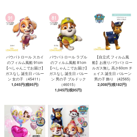
パウパトロール スカイ
パウパトロール ラブル
【自立式 フィルム風
のフィルム風船 91cm
のフィルム風船 81cm
船】お座りパウパトロー
【ぺしゃんこでお届け】
【ぺしゃんこでお届け】
ルガス無し 高さ60cm チ
ガスなし 誕生日 バルー
ガスなし 誕生日 バルー
ェイス 誕生日 バルーン
ン 女の子 （45411）
ン 男の子 ブルドック
男の子 飾り (42565)
1,045円(税95円)
（46015）
2,008円(税182円)
1,045円(税95円)