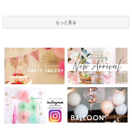
てお届け】 hntb バラ 白
ませてお届け】 バルー
り 選べる バブルバルー
箱 立札可 即日出荷不可
ンアレンジメント
ン
もっと見る