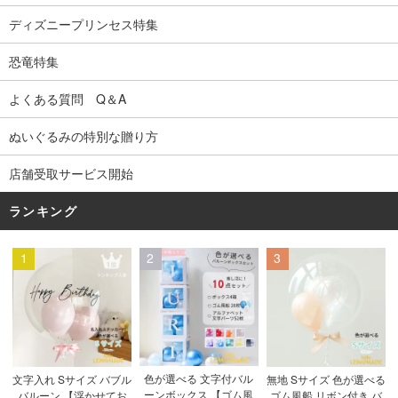
ディズニープリンセス特集
恐竜特集
よくある質問 Q＆A
ぬいぐるみの特別な贈り方
店舗受取サービス開始
ランキング
1
2
3
色が選べる 文字付バル
文字入れ Sサイズ バブル
無地 Sサイズ 色が選べる
ーンボックス 【ゴム風
バルーン 【浮かせてお
ゴム風船 リボン付き バ