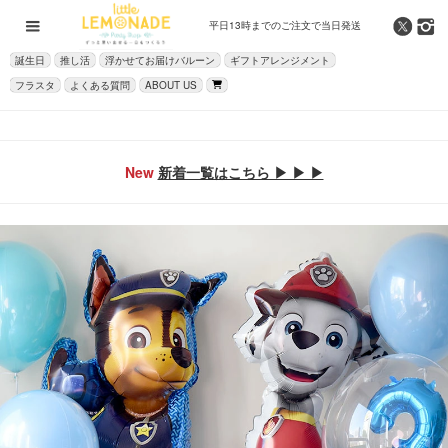
平日13時までの
ご注文で当日発送
誕生日
推し活
浮かせてお届けバルーン
ギフトアレンジメント
フラスタ
よくある質問
ABOUT US
New
新着一覧はこちら ▶ ▶ ▶