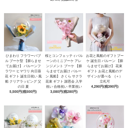
ひまわり フラワーバブ
桜とコンフェッティバル
お花と風船のギフトブー
ル ブーケ型 【膨らませ
ーンのミニブーケ アレ
ケ 誕生日 バルーン 【膨
てお届け】 バルーンフ
ンジメント ブーケ 【膨
らませてお届け】 花束
ラワー ヒマワリ 向日葵
らませてお届け バルー
ギフト お花と風船のデ
花 ギフト 誕生日祝い 風
ン 風船】 さくら サクラ
ザインが選べる (＋）
船 クリアラッピング 父
花束 ギフト 謝恩会 入学
立札可
の日 夏
祝い 合格祝い 卒業祝い
4,290円(税390円)
5,500円(税500円)
3,080円(税280円)