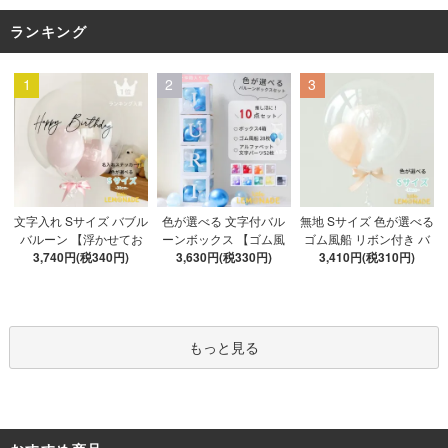
ランキング
1
2
3
色が選べる 文字付バル
文字入れ Sサイズ バブル
無地 Sサイズ 色が選べる
ーンボックス 【ゴム風
バルーン 【浮かせてお
ゴム風船 リボン付き バ
船&文字パーツ付き】 DI
3,630円(税330円)
3,740円(税340円)
届け】 バルーン
ブルバルーン 【浮かせ
3,410円(税310円)
Y 10点セット クリアボ
てお届け】 ヘリウムガ
ックス4箱 ゴム風船28枚
ス入り バルーン 風船
アルファベット文字パー
ツ52枚 推し活
もっと見る