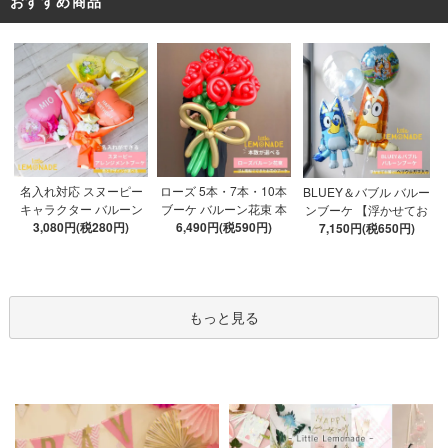
おすすめ商品
ローズ 5本・7本・10本
名入れ対応 スヌーピー
BLUEY＆バブル バルー
ブーケ バルーン花束 本
キャラクター バルーン
ンブーケ 【浮かせてお
数が選べる 【膨らませ
6,490円(税590円)
ブーケ 選べる7種 【膨ら
3,080円(税280円)
届け】 ヘリウムガス入
7,150円(税650円)
てお届け】 hntb バラ 白
ませてお届け】 バルー
り 選べる バブルバルー
箱 立札可 即日出荷不可
ンアレンジメント
ン
もっと見る