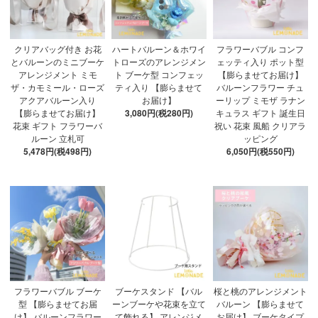
クリアバッグ付き お花
ハートバルーン＆ホワイ
フラワーバブル コンフ
とバルーンのミニブーケ
トローズのアレンジメン
ェッティ入り ポット型
アレンジメント ミモ
ト ブーケ型 コンフェッ
【膨らませてお届け】
ザ・カモミール・ローズ
ティ入り 【膨らませて
バルーンフラワー チュ
アクアバルーン入り
お届け】
ーリップ ミモザ ラナン
【膨らませてお届け】
3,080円(税280円)
キュラス ギフト 誕生日
花束 ギフト フラワーバ
祝い 花束 風船 クリアラ
ルーン 立札可
ッピング
5,478円(税498円)
6,050円(税550円)
フラワーバブル ブーケ
ブーケスタンド 【バル
桜と桃のアレンジメント
型 【膨らませてお届
ーンブーケや花束を立て
バルーン 【膨らませて
け】 バルーンフラワー
て飾れる】 アレンジメ
お届け】 ブーケタイプ