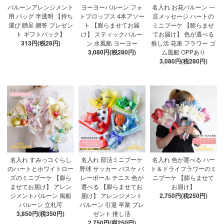
バルーンアレンジメント
ヨーヨーバルーン フォ
名入れ お花バルーン 一
用 バッグ 半透明 【持ち
トプロップス 4本アソー
言メッセージ ハートの
運び 贈呈 贈答 プレゼン
ト 【膨らませてお届
ミニブーケ 【膨らませ
ト ギフトバック】
け】 スティックバルー
てお届け】 色が選べる
313円(税28円)
ン 水風船 ヨーヨー
推し活 花束 フラワー ゴ
3,080円(税280円)
ム風船 OPPあり
3,080円(税280円)
名入れ すみっコぐらし
名入れ 部活ミニブーケ
名入れ 色が選べる ハー
のハートとホワイトロー
野球 サッカー バスケ バ
ト＆ドライフラワーのミ
ズのミニブーケ 【膨ら
レーボール テニス 色が
ニブーケ 【膨らませて
ませてお届け】 アレン
選べる 【膨らませてお
お届け】
ジメントバルーン 風船
届け】 アレンジメント
2,750円(税250円)
バルーン 立札可
バルーン 引退 卒業 プレ
3,850円(税350円)
ゼント 推し活
2,750円(税250円)