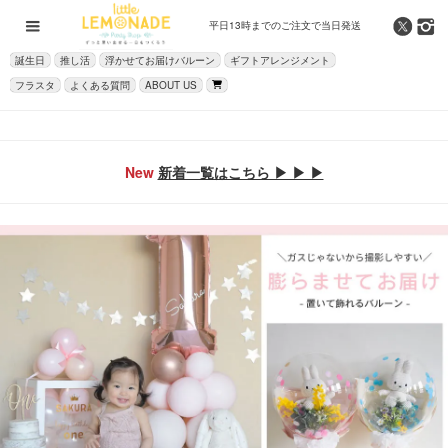
平日13時までの
ご注文で当日発送
誕生日
推し活
浮かせてお届けバルーン
ギフトアレンジメント
フラスタ
よくある質問
ABOUT US
New
新着一覧はこちら ▶ ▶ ▶