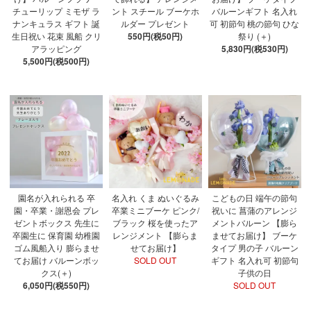
チューリップ ミモザ ラ
ント スチール ブーケホ
バルーンギフト 名入れ
ナンキュラス ギフト 誕
ルダー プレゼント
可 初節句 桃の節句 ひな
生日祝い 花束 風船 クリ
550円(税50円)
祭り (＋)
アラッピング
5,830円(税530円)
5,500円(税500円)
園名が入れられる 卒
名入れ くま ぬいぐるみ
こどもの日 端午の節句
園・卒業・謝恩会 プレ
卒業ミニブーケ ピンク/
祝いに 菖蒲のアレンジ
ゼントボックス 先生に
ブラック 桜を使ったア
メントバルーン 【膨ら
卒園生に 保育園 幼稚園
レンジメント 【膨らま
ませてお届け】 ブーケ
ゴム風船入り 膨らませ
せてお届け】
タイプ 男の子 バルーン
てお届け バルーンボッ
SOLD OUT
ギフト 名入れ可 初節句
クス(＋)
子供の日
6,050円(税550円)
SOLD OUT