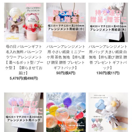
母の日 バルーンギフト
バルーンアレンジメント
バルーンアレンジメント
名入れ無料 バルーンフ
用 小さい紙袋 ミニブー
用 バッグ 大きい紙袋 白
ラワー アレンジメント
ケ用 茶色 無地 【持ち運
無地 【持ち運び 贈呈 贈
【 選べるポット型 / ブー
び 贈呈 贈答 プレゼント
答 プレゼント ギフトバ
ケ型 】 【膨らませてお
ギフトバック】
ック】
届け】
50円(税4円)
130円(税11円)
5,478円(税498円)