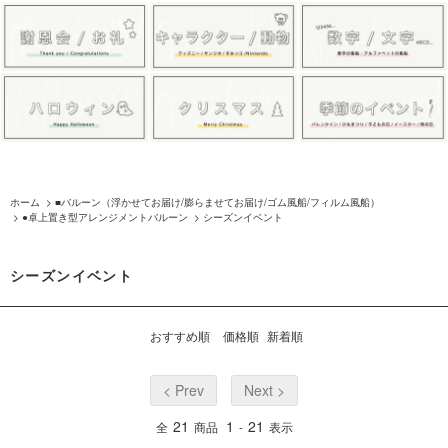
ホーム
>
■バルーン（浮かせてお届け/膨らませてお届け/ゴム風船/フィルム風船）
>
●卓上置き型アレンジメントバルーン
>
シーズンイベント
シーズンイベント
おすすめ順
価格順
新着順
< Prev
Next >
21
1
21
全
商品
-
表示